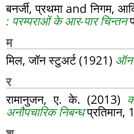
बनर्जी, प्रथमा
and
निगम, आदि
: परम्पराओं के आर-पार चिन्तन
प
म
मिल, जॉन स्टुअर्ट
(1921)
ऑन ल
र
रामानुजन, ए. के.
(2013)
क
अनौपचारिक निबन्ध
प्रतिमान, 
श