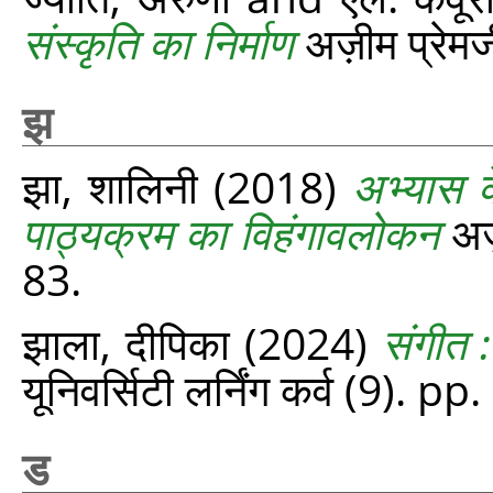
संस्कृति का निर्माण
अज़ीम प्रेमजी
झ
झा, शालिनी
(2018)
अभ्यास के
पाठ्यक्रम का विहंगावलोकन
अज़
83.
झाला, दीपिका
(2024)
संगीत :
यूनिवर्सिटी लर्निंग कर्व (9). p
ड