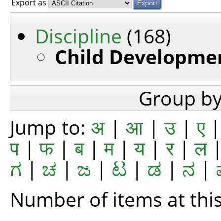
Export as
Discipline
(168)
Child Developme
Group b
Jump to:
अ
|
आ
|
उ
|
ए
प
|
फ
|
ब
|
म
|
य
|
र
|
ल
ಗ
|
ಚ
|
ಜ
|
ಟ
|
ಡ
|
ನ
|
Number of items at this