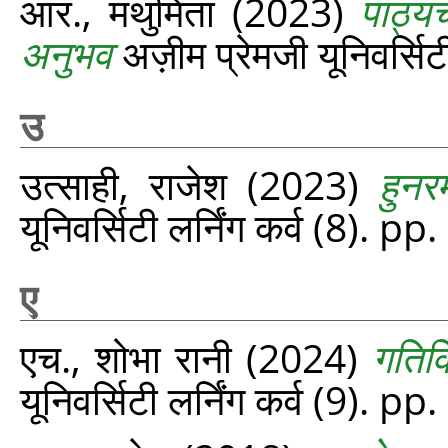
आर., मथुमिता
(2023)
पाठ्यच
अनुभव
अज़ीम प्रेमजी यूनिवर्सिट
उ
उत्साही, राजेश
(2023)
हुनर
यूनिवर्सिटी लर्निंग कर्व (8). p
ए
एच., शोभा रानी
(2024)
गतिवि
यूनिवर्सिटी लर्निंग कर्व (9). p