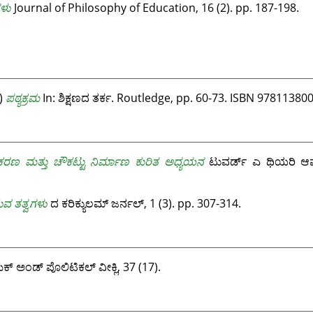
ಗಳು
Journal of Philosophy of Education, 16 (2). pp. 187-198.
)
ಪಠ್ಯಕ್ರಮ
In: ಶಿಕ್ಷಣದ ತರ್ಕ. Routledge, pp. 60-73. ISBN 97811380
ಗೀಕರಣ ಮತ್ತು ಚೌಕಟ್ಟು ನಿರ್ಮಾಣ ಕುರಿತ ಅಧ್ಯಯನ
ಟುವರ್ಡ್‌ ಎ ಥಿಯರಿ ಆಫ್‌ 
ಸುವ ತತ್ವಗಳು
ದ ಕರಿಕ್ಯುಲಮ್ ಜರ್ನಲ್, 1 (3). pp. 307-314.
್ ಅಂಡ್ ಪೊಲಿಟಿಕಲ್ ವೀಕ್ಲಿ, 37 (17).