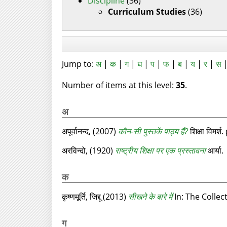
Discipline
(36)
Curriculum Studies
(36)
Jump to:
अ
|
क
|
ग
|
ध
|
प
|
फ
|
ब
|
य
|
र
|
स
Number of items at this level:
35
.
अ
अपूर्वानन्द,
(2007)
कौन-सी पुस्तकें पाठ्य हैं?
शिक्षा विमर
अरविन्दो,
(1920)
राष्ट्रीय शिक्षा पर एक प्रस्तावना
आर्या.
क
कृष्णमूर्ति, जिद्दू
(2013)
सीखने के बारे में
In: The Collec
ग