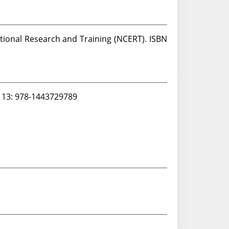
tional Research and Training (NCERT). ISBN
In: Creative Unity. MacMillan and Co., pp. 183-190. ISBN 10: ‎1443729787; 13‏: ‎978-1443729789