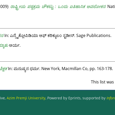
2009)
ರಾಷ್ಟ್ರೀಯ ಪಠ್ಯಕ್ರಮ ಚೌಕಟ್ಟು : ಒಂದು ಐತಿಹಾಸಿಕ ಅವಲೋಕನ
Nati
ಪನ
In: ಎನ್ಸೈಕ್ಲೋಪಿಡಿಯಾ ಆಫ್ ಕರಿಕ್ಯುಲಂ ಸ್ಟಡೀಸ್. Sage Publications.
್ಮಾತು
ಆರ್ಯ.
ಶಿಕ್ಷಕ
In: ಮನುಷ್ಯನ ಧರ್ಮ. New York, Macmillan Co, pp. 163-178.
This list wa
ive,
Azim Premji University
, Powered by Eprints, supported by
Infor