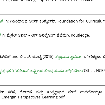
ಣೆ
In: ಐಡಿಯಾಲಜಿ ಅಂಡ್ ಕರಿಕ್ಯುಲಮ್. Foundation for Curriculum
ೆ
In: ಮೈಕೆಲ್ ಆಪಲ್ – ಆನ್ ಅನಲೈಸಿಂಗ್ ಹೆಜೆಮನಿ. Routledge.
ಟ್‌ಹೆಡ್
and
ಬಿ ಎಫ್, ಬೋಸ್ಚಿ
(2015)
ಪಠ್ಯಕ್ರಮದ ಸ್ವರೂಪ
In: "ಕರಿಕ್ಯುಲಂ 
 ಪಠ್ಯಪುಸ್ತಕಗಳ ಕುರಿತ೦ತೆ ರಾಷ್ಟ್ರೀಯ ಕೇ೦ದ್ರ ತ೦ಡದ ಪ್ರೌಢ ಲೇಖನ
Other. NCER
n: ಕಲಿಕೆ, ಬೋಧನೆ ಮತ್ತು ತಂತ್ರಜ್ಞಾನದ ಮೇಲೆ ಉದಯೋನ್ಮುಖ 
y_Emergin_Perspectives_Learning.pdf