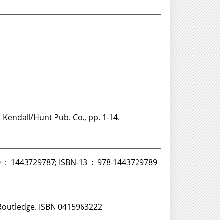
ss . Kendall/Hunt Pub. Co., pp. 1-14.
In: ಸೃಜನಾತ್ಮಕ ಏಕತೆ. Macmillan and co, pp. 183-190. ISBN ISBN-10 ‏ : ‎ 1443729787; ISBN-13 ‏ : ‎ 978-1443729789
್. Routledge. ISBN 0415963222