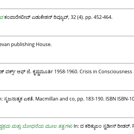
ಾವ
ಕಂಪಾರೇಟೀವ್‌ ಎಡುಕೇಶನ್‌ ರಿವ್ಯೂವ್‌, 32 (4). pp. 452-464.
evan publishing House.
್ಟೆಡ್ ವರ್ಕ್ಸ್ ಆಫ್ ಜೆ. ಕೃಷ್ಣಮೂರ್ತಿ 1958-1960. Crisis in Consciousne
ಠ್ಯಕ್ರಮ ಮತ್ತು ಬೋಧನೆಯ ಮೂಲ ತತ್ವಗಳು
In: ದ ಕರಿಕ್ಯುಲಂ ಸ್ಟಡೀಸ್ ರೀಡರ