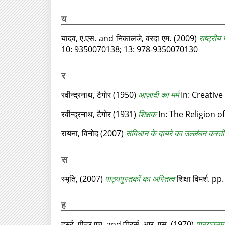
य
यादव, ए.एस.
and
निकालजे, वरदा एम.
(2009)
राष्ट्रीय
10‏: ‎9350070138; 13‏: ‎978-9350070130
र
रवीन्द्रनाथ, टैगोर
(1950)
आज़ादी का मर्म
रवीन्द्रनाथ, टैगोर
(1931)
शिक्षक
In: The Religion o
रायना, विनोद
(2007)
संविधान के दायरे का उल्लंघन करती प
स
स्मृति,
(2007)
पाठ्यपुस्तकों का अस्तित्व
शिक्षा विमर्श. 
ह
हर्स्ट, पीटर.एच.
and
पीटर्स, आर. एस.
(1970)
पाठ्यक्रम