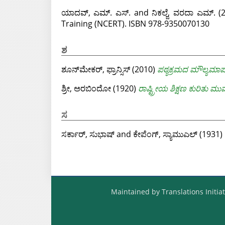
ಯಾದವ್, ಎಮ್. ಎಸ್.
and
ನಿಕಲ್ಜೆ, ವರದಾ ಎಮ್.
(
Training (NCERT). ISBN 978-9350070130
ಶ
ಶೂನ್‌ಮೇಕರ್, ಫ್ರಾನ್ಸಿಸ್
(2010)
ಪಠ್ಯಕ್ರಮದ ಮೌಲ್ಯಮಾ
ಶ್ರೀ, ಅರಬಿಂದೋ
(1920)
ರಾಷ್ಟ್ರೀಯ ಶಿಕ್ಷಣ ಕುರಿತು ಮುಮ
ಸ
ಸರ್ಕಾರ್, ಸುಭಾಷ್
and
ಕೇಪೆಂಗ್, ಸ್ಯಾಮುಎಲ್
(1931)
Maintained by Translations Initiat