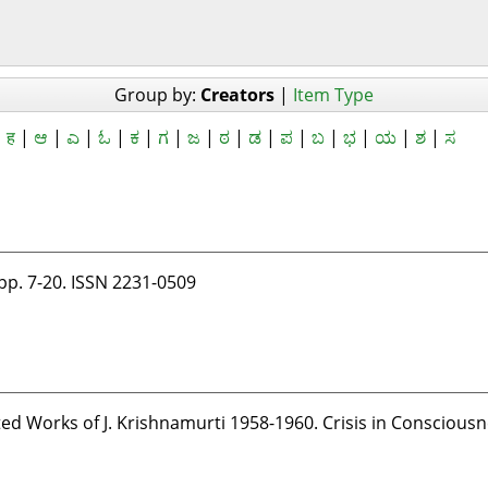
Group by:
Creators
|
Item Type
|
ह
|
ಆ
|
ಎ
|
ಓ
|
ಕ
|
ಗ
|
ಜ
|
ಠ
|
ಡ
|
ಪ
|
ಬ
|
ಭ
|
ಯ
|
ಶ
|
ಸ
्श. pp. 7-20. ISSN 2231-0509
ted Works of J. Krishnamurti 1958-1960. Crisis in Consciousne