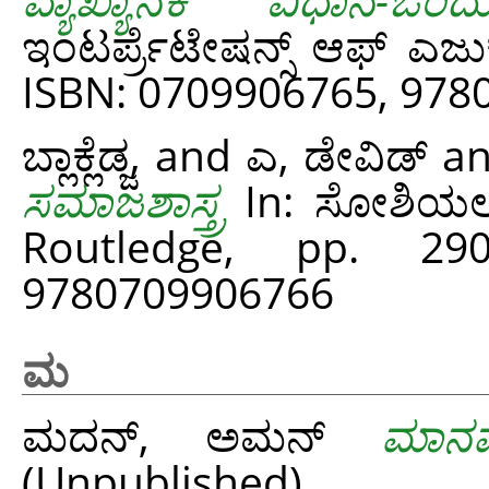
ಇಂಟರ್ಪ್ರೆಟೇಷನ್ಸ್ ಆಫ್ ಎ
ISBN: 0709906765, 97
ಬ್ಲಾಕ್ಲೆಡ್ಜ,
and
ಎ, ಡೇವಿಡ್
a
ಸಮಾಜಶಾಸ್ತ್ರ
In: ಸೋಶಿಯಲಾಜ
Routledge, pp. 29
9780709906766
ಮ
ಮದನ್, ಅಮನ್
ಮಾನವ
(Unpublished)