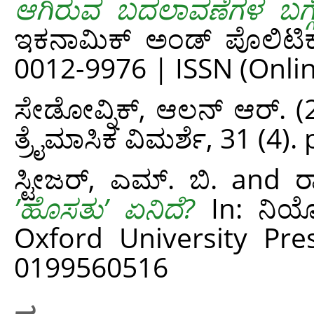
ಆಗಿರುವ ಬದಲಾವಣೆಗಳ ಬಗ್ಗ
ಇಕನಾಮಿಕ್ ಅಂಡ್ ಪೊಲಿಟಿಕಲ್
0012-9976 | ISSN (Onlin
ಸೇಡೋವ್ನಿಕ್, ಆಲನ್ ಆರ್.
(
ತ್ರೈಮಾಸಿಕ ವಿಮರ್ಶೆ, 31 (4).
ಸ್ಟೀಜರ್, ಎಮ್. ಬಿ.
and
ರ
ʼಹೊಸತುʼ ಏನಿದೆ?
In: ನಿಯೋ
Oxford University Pre
0199560516