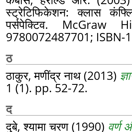
स्ट्रेटिफिकेशन: क्लास कंफ्
पर्सपेक्टिव. McGraw 
9780072487701; ISBN-1
ठ
ठाकुर, मणींद्र नाथ
(2013)
ज्
1 (1). pp. 52-72.
द
दुबे, श्यामा चरण
(1990)
वर्ण 