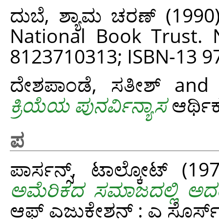
ದುಬೆ, ಶ್ಯಾಮ ಚರಣ್
(1990
National Book Trust. 
‎8123710313; ISBN-13 
ದೇಶಪಾಂಡೆ, ಸತೀಶ್‌
an
ಕ್ರಿಯೆಯ ಪುನರ್ವಿನ್ಯಾಸ
ಆರ್ಥಿಕ
ಪ
ಪಾರ್ಸನ್ಸ್, ಟಾಲ್ಕೋಟ್
(19
ಅಮೆರಿಕದ ಸಮಾಜದಲ್ಲಿ ಅದ
ಆಫ್ ಎಜುಕೇಶನ್ : ಎ ಸೊರ್ಸ್