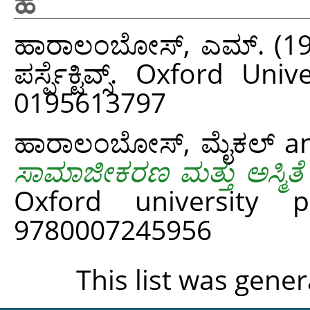
ಹ
ಹಾರಾಲಂಬೋಸ್, ಎಮ್.
(1
ಪರ್ಸ್ಪೆಕ್ಟಿವ್ಸ್. Oxford 
0195613797
ಹಾರಾಲಂಬೋಸ್, ಮೈಕಲ್
a
ಸಾಮಾಜೀಕರಣ ಮತ್ತು ಅಸ್ಮಿತೆ
Oxford university 
9780007245956
This list was gene