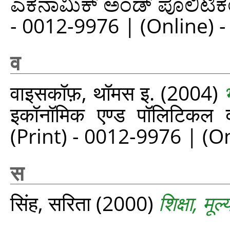
ಎಕನಾಮಿಕ್ ಅಂಡ್ ಪೊಲಿಟಿಕಲ್ 
- 0012-9976 | (Online) 
व
वाइसकॉफ़, थॉमस इ.
(2004)
इकॉनॉमिक एण्ड पॉलिटिकल
(Print) - 0012-9976 | (O
स
सिंह, सरिता
(2000)
शिक्षा, मू