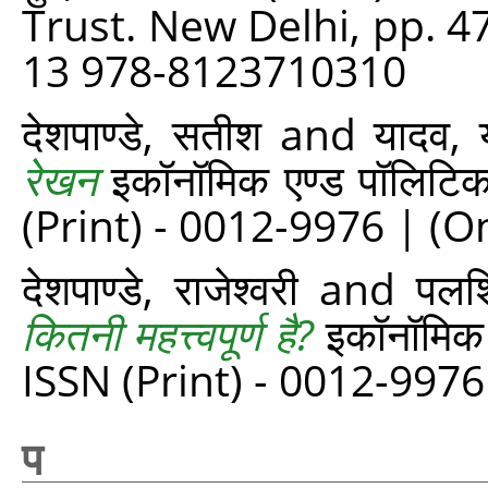
Trust. New Delhi, pp. 4
13 978-8123710310
देशपाण्डे, सतीश
and
यादव, य
रेखन
इकॉनॉमिक एण्ड पॉलिटि
(Print) - 0012-9976 | (O
देशपाण्‍डे, राजेश्वरी
and
पलश
कितनी महत्त्वपूर्ण है?
इकॉनॉमिक 
ISSN (Print) - 0012-9976
प