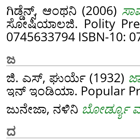
ಗಿಡ್ಡೆನ್ಸ್, ಆಂಥನಿ
(2006)
ಸಾಮ
ಸೋಷಿಯಾಲಜಿ. Polity Pre
0745633794 ISBN-10: 
ಜ
ಜಿ. ಎಸ್, ಘುರ್ಯೆ
(1932)
ಜಾ
ಇನ್‌ ಇಂಡಿಯಾ. Popular Pr
ಜುನೇಜಾ, ನಳಿನಿ
ಬೋರ್ಡ್ಯೂ ಮತ
ದ