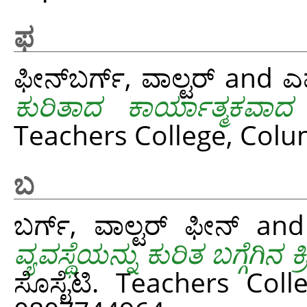
ಫ
ಫೀನ್‌ಬರ್ಗ್, ವಾಲ್ಟರ್
and
ಎ
ಕುರಿತಾದ ಕಾರ್ಯಾತ್ಮಕವಾದ 
Teachers College, Colum
ಬ
ಬರ್ಗ್, ವಾಲ್ಟರ್ ಫೀನ್
an
ವ್ಯವಸ್ಥೆಯನ್ನು ಕುರಿತ ಬಗ್ಗೆಗಿ
ಸೊಸೈಟಿ. Teachers Coll