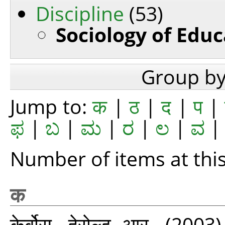
Discipline
(53)
Sociology of Educ
Group b
Jump to:
क
|
ठ
|
द
|
प
|
ಫ
|
ಬ
|
ಮ
|
ರ
|
ಲ
|
ವ
Number of items at this
क
केर्बोस, हेरोल्ड आर.
(2003