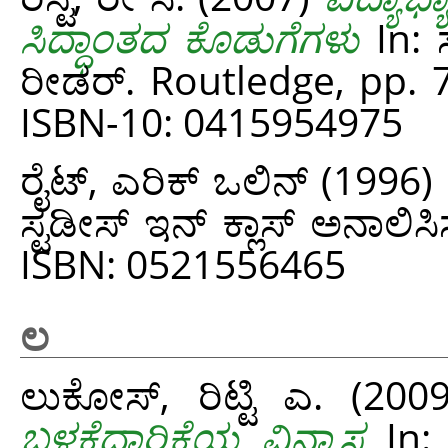
ಸಿದ್ಧಾಂತದ ಕೊಡುಗೆಗಳು
In: 
ರೀಡರ್. Routledge, pp. 
ISBN-10: 0415954975
ರೈಟ್, ಎರಿಕ್ ಒಲಿನ್
(1996)
ಸ್ಟಡೀಸ್ ಇನ್ ಕ್ಲಾಸ್ ಅನಾಲಿ
ISBN: 0521556465
ಲ
ಲುಕೋಸ್, ರಿಟ್ಟಿ ಎ.
(200
ಬಳಕೆದಾರಿಕೆಯ ವಿನ್ಯಾಸ
In: 