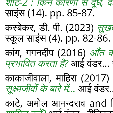
शीट-2 : किन कारणों से दूध, दह
साइंस (14). pp. 85-87.
कस्बेकर, डी. पी.
(2023)
सुखद
स्‍कूल साइंस (4). pp. 82-86.
कांग, गगनदीप
(2016)
आँत का
प्रभावित करता है?
आई वंडर... 
काकाजीवाला, माहिरा
(2017
सूक्ष्मजीवों के बारे में...
आई वंडर...
काटे, अमोल आनन्दराव
and