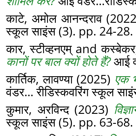
शामिल करें?
आई वंडर...रीडिस्‍क
काटे, अमोल आनन्‍दराव
(202
स्‍कूल साइंस (3). pp. 24-28.
कार, स्टीव्हनएम्
and
कस्बेकर,
कानों पर बाल क्यों होते हैं?
आई वं
कार्तिक, लावण्या
(2025)
एक भ
वंडर... रीडिस्‍कवरिंग स्‍कूल स
कुमार, अरविन्द
(2023)
विज्ञ
स्‍कूल साइंस (5). pp. 63-68.