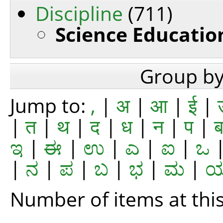
Discipline
(711)
Science Educatio
Group b
Jump to:
,
|
अ
|
आ
|
ई
|
|
त
|
थ
|
द
|
ध
|
न
|
प
|
ಇ
|
ಈ
|
ಉ
|
ಎ
|
ಐ
|
ಒ
|
ನ
|
ಪ
|
ಬ
|
ಭ
|
ಮ
|
Number of items at this