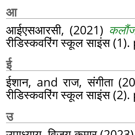
आ
आईएसआरसी,
(2021)
कलौं
रीडिस्‍कवरिंग स्‍कूल साइंस (1
ई
ईशान,
and
राज, संगीता
(2
रीडिस्‍कवरिंग स्‍कूल साइंस (2
उ
उपाध्याय, विजय कुमार
(2023