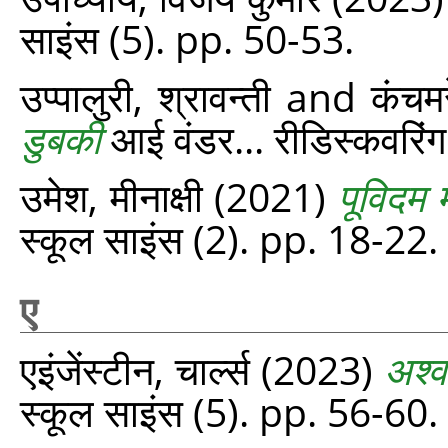
साइंस (5). pp. 50-53.
उप्‍पालुरी, श्रावन्‍ती
and
कंचमर
डुबकी
आई वंडर... रीडिस्‍कवरिं
उमेश, मीनाक्षी
(2021)
पूविदम म
स्‍कूल साइंस (2). pp. 18-22.
ए
एइंजेंस्टीन, चार्ल्स
(2023)
अश्
स्‍कूल साइंस (5). pp. 56-60.