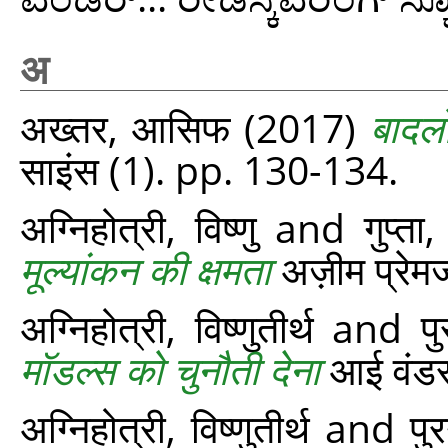
अ
अख्‍तर, आसिफ
(2017)
बादल
साइंस (1). pp. 130-134.
अग्निहोत्री, विष्णु
and
गुप्ता
मूल्यांकन की क्षमता
अज़ीम प्रेमज
अग्निहोत्री, विष्णुतीर्थ
and
प
मॉडल्स को चुनौती देना
आई वंडर.
अग्निहोत्री, विष्‍णुतीर्थ
and
पु