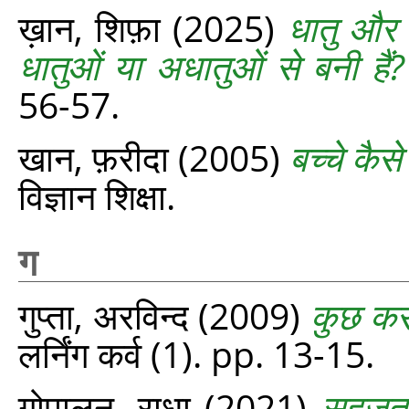
ख़ान, शिफ़ा
(2025)
धातु और अ
धातुओं या अधातुओं से बनी हैं?
56-57.
खान, फ़रीदा
(2005)
बच्चे कैस
विज्ञान शिक्षा.
ग
गुप्ता, अरविन्द
(2009)
कुछ करक
लर्निंग कर्व (1). pp. 13-15.
गोपालन, राधा
(2021)
सहजता 