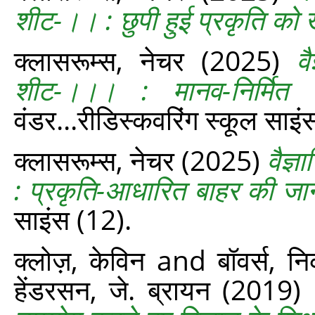
शीट-।। : छुपी हुई प्रकृति को ख
क्लासरूम्‍स, नेचर
(2025)
व
शीट-।।। : मानव-निर्मित 
वंडर...रीडिस्‍कवरिंग स्‍कूल साइ
क्लासरूम्‍स, नेचर
(2025)
वैज्
: प्रकृति-आधारित बाहर की जान
साइंस (12).
क्लोज़, केविन
and
बॉवर्स, न
हेंडरसन, जे. ब्रायन
(2019)