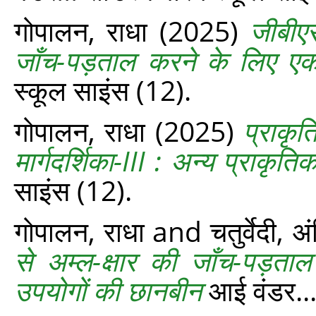
गोपालन, राधा
(2025)
जीबीएस 
जाँच-पड़ताल करने के लिए एक
स्‍कूल साइंस (12).
गोपालन, राधा
(2025)
प्राकृत
मार्गदर्शिका-III : अन्‍य प्राकृ
साइंस (12).
गोपालन, राधा
and
चतुर्वेदी, 
से अम्‍ल-क्षार की जाँच-पड़ताल
उपयोगों की छानबीन
आई वंडर...र