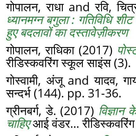
गोपालन, राधा
and
रवि, चित्
ध्यानमग्न बगुला : गतिविधि शीट ।
हुए बदलावों का दस्‍तावेज़ीकरण
गोपालन, राधिका
(2017)
पोस्
रीडिस्‍कवरिंग स्‍कूल साइंस (3).
गोस्वामी, अंजू
and
यादव, गाय
सन्‍दर्भ (144). pp. 31-36.
ग्रीनबर्ग, डे.
(2017)
विज्ञान 
चाहिए
आई वंडर... रीडिस्‍कवरिं