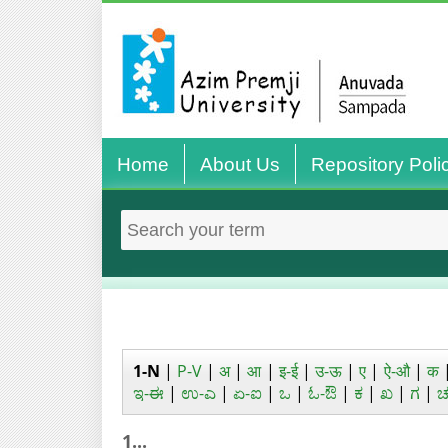
Home
About Us
Repository Poli
1-N
|
P-V
|
अ
|
आ
|
इ-ई
|
उ-ऊ
|
ए
|
ऐ-औ
|
क
ಇ-ಈ
|
ಉ-ಎ
|
ಏ-ಐ
|
ಒ
|
ಓ-ಔ
|
ಕ
|
ಖ
|
ಗ
|
1...