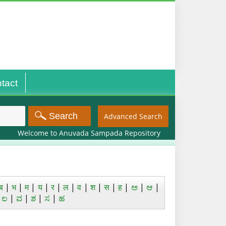
tact
Advanced Search
Welcome to Anuvada Sampada Repository
ब
|
भ
|
म
|
य
|
र
|
ल
|
व
|
श
|
स
|
ह
|
ಅ
|
ಆ
|
|
ಲ
|
ವ
|
ಶ
|
ಸ
|
ಹ