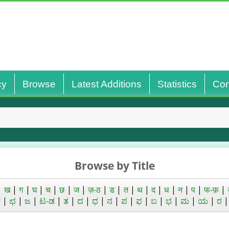
cy
Browse
Latest Additions
Statistics
Con
Browse by Title
|
ख
|
ग
|
घ
|
च
|
छ
|
ज
|
ज़-ठ
|
ड
|
त
|
थ
|
द
|
ध
|
न
|
प
|
फ-फ़
|
ಚ
|
ಛ
|
ಜ
|
ಟ-ಡ
|
ತ
|
ದ
|
ಧ
|
ನ
|
ಪ
|
ಫ
|
ಬ
|
ಭ
|
ಮ
|
ಯ
|
ರ