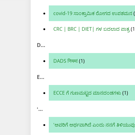
covid-19 ಸಾಂಕ್ರಾಮಿಕ ರೋಗದ ಉಪಶಮನ
(
CRC | BRC | DIET| ಗಳ ಬದಲಾದ ಪಾತ್ರ
(1
D...
DADS नियम!
(1)
E...
ECCE ಗೆ ಗುಣಮಟ್ಟದ ಮಾನದಂಡಗಳು
(1)
ʻ...
ʻಅವರಿಗೆ ಅರ್ಥವಾಗಿದೆ ಎಂದು ನನಗೆ ತಿಳಿಯುವು