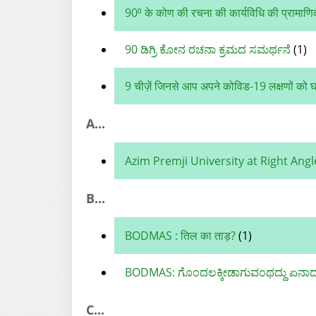
90⁰ के कोण की रचना की कार्यविधि की प्रामाण
90 ಡಿಗ್ರಿ ಕೋನ ರಚನಾ ಕ್ರಮದ ಸಮರ್ಥನೆ
(1)
9 चीज़ें जिनसे आप अपने कोविड-19 लक्षणों को घर
A...
Azim Premji University at Right Ang
B...
BODMAS : तिल का ताड़?
(1)
BODMAS: ಗೊಂದಲಕ್ಕೀಡಾಗುವಂಥದ್ದು ಏನಾ
C...