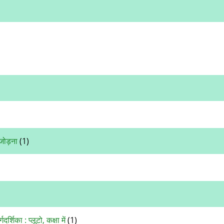
जोड़ना
(1)
शिका : प्‍लूटो, कक्षा में
(1)