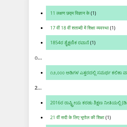
11 लक्षण छद्म विज्ञान के
(1)
17 वीं 18 वीं शताब्दी में शिक्षा व्यवस्था
(1)
1854ರ ಶೈಕ್ಷಣಿಕ ರವಾನೆ
(1)
೧...
೧೨,೦೦೦ ಅಡಿಗಳ ಎತ್ತರದಲ್ಲಿ ಸಮರ್ಥ ಕಲಿಕ
2...
2016ರ ರಾಷ್ಟ್ರೀಯ ಕರಡು ಶಿಕ್ಷಣ ನೀತಿಯಲ್ಲಿ (ಡಿ
21 वीं सदी के लिए भूगोल की शिक्षा
(1)