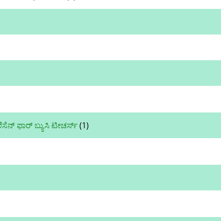
ಲೆಸೆನ್ ಫಾರ್ ಬ್ಯುಸಿ ಟೀಚರ್ಸ್
(1)