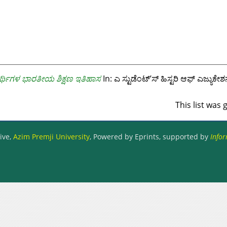
ಯಾರ್ಥಿಗಳ ಭಾರತೀಯ ಶಿಕ್ಷಣ ಇತಿಹಾಸ
In: ಎ ಸ್ಟುಡೆಂಟ್’ಸ್ ಹಿಸ್ಟರಿ ಆಫ್ ಎಜ್
This list was
ive,
Azim Premji University
, Powered by Eprints, supported by
Infor