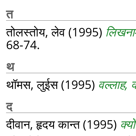
त
तोलस्तोय, लेव
(1995)
लिखना-प
68-74.
थ
थॉमस, लुईस
(1995)
वल्लाह, क
द
दीवान, हृदय कान्त
(1995)
क्यो