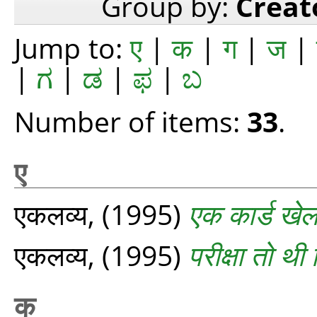
Group by:
Creat
Jump to:
ए
|
क
|
ग
|
ज
|
|
ಗ
|
ಡ
|
ಫ
|
ಬ
Number of items:
33
.
ए
एकलव्य,
(1995)
एक कार्ड खे
एकलव्‍य,
(1995)
परीक्षा तो थी
क