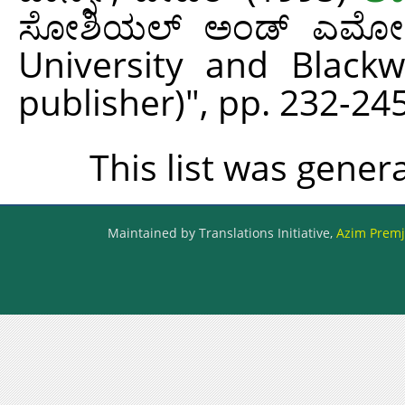
ಸೋಶಿಯಲ್ ಅಂಡ್ ಎಮೋಷನಲ್
University and Blackw
publisher)", pp. 232-2
This list was gene
Maintained by Translations Initiative,
Azim Premji