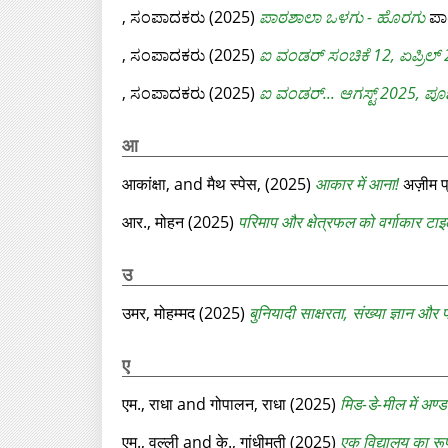
, ಸಂಪಾದಕರು
(2025)
ಪಾಠಶಾಲಾ ಒಳಗು - ಹೊರಗು
ಪಾಠ
, ಸಂಪಾದಕರು
(2025)
ಐ ವಂಡರ್‌ ಸಂಚಿಕೆ 12, ಏಪ್ರಿಲ್‌
, ಸಂಪಾದಕರು
(2025)
ಐ ವಂಡರ್‌... ಆಗಸ್ಟ್‌ 2025, ಪೂ
आ
आकांक्षा,
and
मैथ स्पेस,
(2025)
आकार में आना!
अज़ीम प्
आर., मोहन
(2025)
परिमाप और क्षेत्रफल को वर्गाकार ट
उ
उमर, मोहम्मद
(2025)
बुनियादी साक्षरता, संख्या ज्ञान औ
ए
एम., राधा
and
गोपालन, राधा
(2025)
मिड-डे-मील में अण्डा
एम., वल्ली
and
के., गांधीमती
(2025)
एक विद्यालय का रू