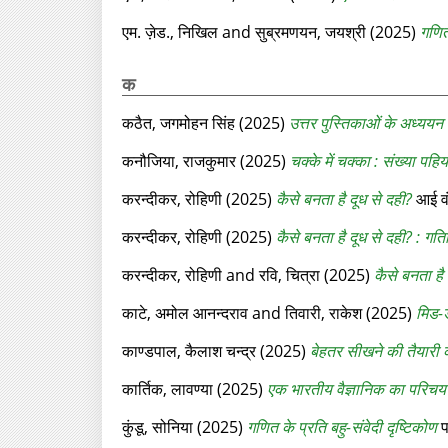
एम. ज़ेड., निखिल
and
सुब्रमणयन, जयश्री
(2025)
गणिती
क
कठैत, जगमोहन सिंह
(2025)
उत्तर पुस्तिकाओं के अध्ययन 
कनौजिया, राजकुमार
(2025)
चक्‍के में चक्‍का : संख्या पहि
करन्‍दीकर, रोहिणी
(2025)
कैसे बनता है दूध से दही?
आई वं
करन्‍दीकर, रोहिणी
(2025)
कैसे बनता है दूध से दही? : गत
करन्‍दीकर, रोहिणी
and
रवि, चित्रा
(2025)
कैसे बनता है
काटे, अमोल आनन्दराव
and
तिवारी, राकेश
(2025)
मिड-ड
काण्डपाल, कैलाश चन्द्र
(2025)
बेहतर सीखने की तैयारी 
कार्तिक, लावण्या
(2025)
एक भारतीय वैज्ञानिक का परिचय
कुंडू, सोनिया
(2025)
गणित के प्रति बहु-संवेदी दृष्टिकोण
प