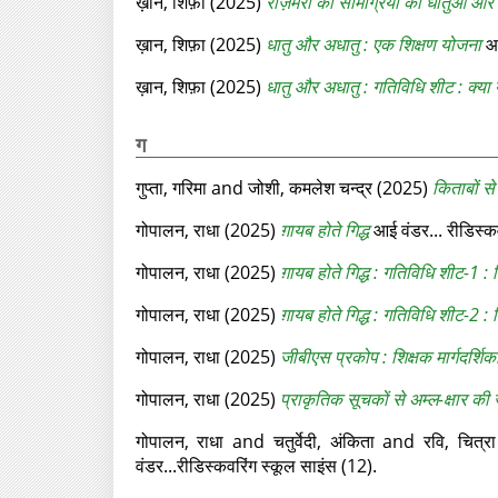
ख़ान, शिफ़ा
(2025)
रोज़मर्रा की सामग्रियों का धातुओं और 
ख़ान, शिफ़ा
(2025)
धातु और अधातु : एक शिक्षण योजना
आई
ख़ान, शिफ़ा
(2025)
धातु और अधातु : गतिविधि शीट : क्‍या ये 
ग
गुप्‍ता, गरिमा
and
जोशी, कमलेश चन्‍द्र
(2025)
किताबों से
गोपालन, राधा
(2025)
ग़ायब होते गिद्ध
आई वंडर... रीडिस्‍क
गोपालन, राधा
(2025)
ग़ायब होते गिद्ध : गतिविधि शीट-1 : गि
गोपालन, राधा
(2025)
ग़ायब होते गिद्ध : गतिविधि शीट-2 : गिद्
गोपालन, राधा
(2025)
जीबीएस प्रकोप : शिक्षक मार्गदर्शिका
गोपालन, राधा
(2025)
प्राकृतिक सूचकों से अम्‍ल-क्षार की 
गोपालन, राधा
and
चतुर्वेदी, अंकिता
and
रवि, चित्रा
वंडर...रीडिस्‍कवरिंग स्‍कूल साइंस (12).