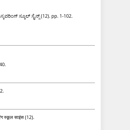
ಕವರಿಂಗ್‌ ಸ್ಕೂಲ್‌ ಸೈನ್ಸ್‌ (12). pp. 1-102.
-40.
2.
ंग स्‍कूल साइंस (12).