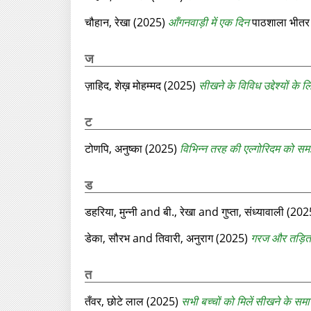
चौहान, रेखा
(2025)
आँगनवाड़ी में एक दिन
पाठशाला भीतर
ज
ज़ाहिद, शेख़ मोहम्मद
(2025)
सीखने के विविध उद्देश्यों के 
ट
टोणपि, अनुष्का
(2025)
विभिन्न तरह की एल्गोरिदम को स
ड
डहरिया, मुन्‍नी
and
बी., रेखा
and
गुप्‍ता, संध्‍यावाली
(202
डेका, सौरभ
and
तिवारी, अनुराग
(2025)
गरज और तड़ि‍त 
त
तँवर, छोटे लाल
(2025)
सभी बच्चों को मिलें सीखने के स