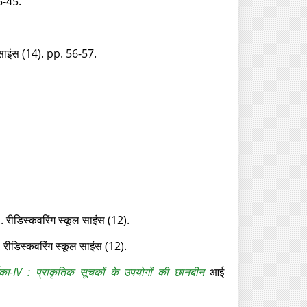
36-45.
 साइंस (14). pp. 56-57.
 रीडिस्‍कवरिंग स्‍कूल साइंस (12).
रीडिस्‍कवरिंग स्‍कूल साइंस (12).
र्शिका-IV : प्राकृतिक सूचकों के उपयोगों की छानबीन
आई