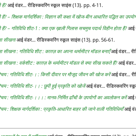
 है?
आई वंडर... रीडिस्‍कवरिंग स्‍कूल साइंस (13). pp. 4-11.
 है? – शिक्षक मार्गदर्शिका : विज्ञान की कक्षा में खोज-बीन आधारित पद्धित का उपयो
ी है? – गतिविधि शीट-1 : क्‍या एक ख़ाली गिलास सचमुच पदार्थ विहीन होता है?
आई वं
ना सीखना
आई वंडर... रीडिस्‍कवरिंग स्‍कूल साइंस (13). pp. 56-61.
ा सीखना : गतिविधि शीट : काग़ज़ का अपना थर्मामीटर मॉडल बनाएँ
आई वंडर... रीड
 सीखना : वर्कशीट : काग़ज़ के थर्मामीटर मॉडल से क्‍या सीख सकते हैं?
आई वंडर...
रिचय : गतिविधि शीट-। : किसी दीवार पर मौजूद जीवन की खोज करें
आई वंडर... रीड
िचय : गतिविधि शीट-।। : छुपी हुई प्रकृति को खोजें
आई वंडर... रीडिस्‍कवरिंग स्‍
िचय : गतिविधि शीट-।।। : मानव-निर्मित ढाँचों के उपयोगों का अवलोकन करें
आई वं
चय : शिक्षक मार्गदर्शिका : प्रकृति-आधारित बाहर की जाने वाली गतिविधियाँ
आई वंडर