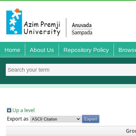
Home
About Us
Repository Policy
Brows
Up a level
Export as
Gro