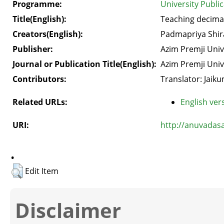
Programme:
University Public
Title(English):
Teaching decimal
Creators(English):
Padmapriya Shira
Publisher:
Azim Premji Univ
Journal or Publication Title(English):
Azim Premji Univ
Contributors:
Translator: Jaik
Related URLs:
English vers
URI:
http://anuvadas
.
Edit Item
Disclaimer