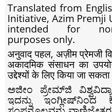
Translated from Engli
Initiative, Azim Premji
intended for non-c
purposes only.
अनुवाद पहल, अज़ीम प्रेमजी विश्व
अकादमिक संसाधन का उपयोग क
उद्देश्यों के लिए किया जा सकता
ಅಜೀಂ ಪ್ರೇಮ್‍ಜಿ ವಿಶ್ವ
ಇದನ್ನು ಇಂಗ್ಲೀಷ್‍ನಿಂದ ಕ
ಸಂಪನ್ಮೂಲವನ್ನು ವಾಣಿಜ್ಯೇತರ