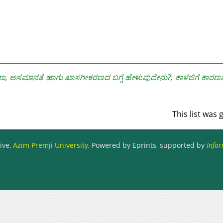
, ಅಸಮಾನತೆ ಹಾಗು ಖಾಸಗೀಕರಣದ ಬಗ್ಗೆ ಹೇಳುವುದೇನು?; ಕಾಳಜಿಗೆ ಕಾರಣವ
This list was
ive,
Azim Premji University
, Powered by Eprints, supported by
Infor