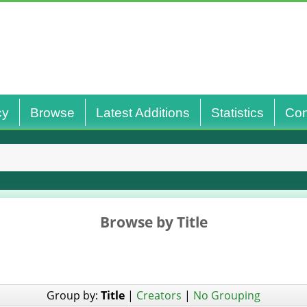
cy
Browse
Latest Additions
Statistics
Con
Browse by Title
Group by:
Title
|
Creators
|
No Grouping