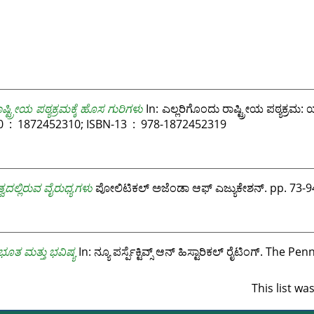
್ಟ್ರೀಯ ಪಠ್ಯಕ್ರಮಕ್ಕೆ ಹೊಸ ಗುರಿಗಳು
In: ಎಲ್ಲರಿಗೊಂದು ರಾಷ್ಟ್ರೀಯ ಪಠ್ಯಕ್ರಮ:
Policy Research 1991, pp. 3-40. ISBN ISBN-10 ‏ : ‎ 1872452310; ISBN-13 ‏ : ‎ 978-1872452319
ಿತ್ವದಲ್ಲಿರುವ ವೈರುಧ್ಯಗಳು
ಪೋಲಿಟಿಕಲ್ ಅಜೆಂಡಾ ಆಫ್ ಎಜ್ಯುಕೇಶನ್. pp. 73-9
ೂತ ಮತ್ತು ಭವಿಷ್ಯ
In: ನ್ಯೂ ಪರ್ಸ್ಪೆಕ್ಟಿವ್ಸ್ ಆನ್ ಹಿಸ್ಟಾರಿಕಲ್ ರೈಟಿಂಗ್. The
This list w