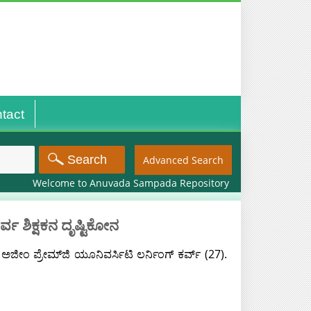
tact
Advanced Search
Welcome to Anuvada Sampada Repository
 ಶಿಕ್ಷಕನ ದೃಷ್ಟಿಕೋನ
ಅಜೀಂ ಪ್ರೇಮ್‌ಜಿ ಯೂನಿವರ್ಸಿಟಿ ಲರ್ನಿಂಗ್ ಕರ್ವ್ (27).