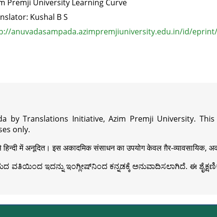
m Premji University Learning Curve
nslator: Kushal B S
p://anuvadasampada.azimpremjiuniversity.edu.in/id/eprint
a by Translations Initiative, Azim Premji University. Thi
es only.
़ी से हिन्दी में अनूदित। इस अकादमिक संसाधन का उपयोग केवल ग़ैर-व्यावसायिक, अका
ವತಿಯಿಂದ ಇದನ್ನು ಇಂಗ್ಲೀಷ್‍ನಿಂದ ಕನ್ನಡಕ್ಕೆ ಅನುವಾದಿಸಲಾಗಿದೆ. ಈ ಶೈಕ್ಷಣಿಕ 