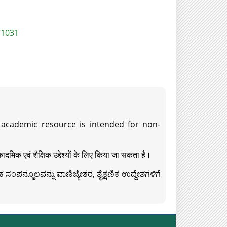
/1031
s academic resource is intended for non-
दमिक एवं शैक्षिक उद्देश्यों के लिए किया जा सकता है।
ಸಂಪನ್ಮೂಲವನ್ನು ವಾಣಿಜ್ಯೇತರ, ಶೈಕ್ಷಣಿಕ ಉದ್ದೇಶಗಳಿಗೆ