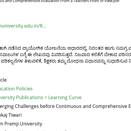
us and Comprehensive Evaluation From a Teachers Point of View.pdf
university.edu.in/8...
ುರಿತಾಗಿ ನಡೆಸಿದ ಪ್ರಾಯೋಗಿಕ ಯೋಜನೆಯ ಆಧಾರದಲ್ಲಿ, ನಿರಂತರ ಹಾಗು ಸಮಗ್ರ 
ಸವಾಲುಗಳ ಬಗ್ಗೆ ಈ ಲೇಖನವು ವಿವರಿಸುತ್ತದೆ. ನಿಜವಾದ ಕಲಿಕೆಗೆ ಬೇಕಾದ ಪರಿಸರದ
ಿಕಲ್ಪನೆಗಳ ತಿಳುವಳಿಕೆ, ಶಿಕ್ಷಕರು ತಮ್ಮ ಬೋಧನಾ ವಿಧಾನವನ್ನು ಸುಧಾರಿಸುವ ನಿಟ್
icle
cation Policies
versity Publications > Learning Curve
rging Challenges before Continuous and Comprehensive Eva
kaj Tiwari
m Premji University