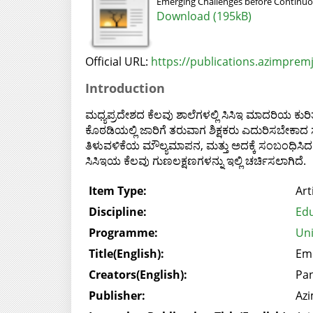
Emerging Challenges before Continuo
Download (195kB)
Official URL:
https://publications.azimpremji
Introduction
ಮಧ್ಯಪ್ರದೇಶದ ಕೆಲವು ಶಾಲೆಗಳಲ್ಲಿ ಸಿಸಿಇ ಮಾದರಿಯ ಕ
ಕೊಠಡಿಯಲ್ಲಿ ಜಾರಿಗೆ ತರುವಾಗ ಶಿಕ್ಷಕರು ಎದುರಿಸಬೇಕಾದ 
ತಿಳುವಳಿಕೆಯ ಮೌಲ್ಯಮಾಪನ, ಮತ್ತು ಅದಕ್ಕೆ ಸಂಬಂಧಿಸಿದ ಪರ
ಸಿಸಿಇಯ ಕೆಲವು ಗುಣಲಕ್ಷಣಗಳನ್ನು ಇಲ್ಲಿ ಚರ್ಚಿಸಲಾಗಿದೆ.
Item Type:
Art
Discipline:
Edu
Programme:
Uni
Title(English):
Eme
Creators(English):
Pan
Publisher:
Azi