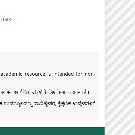
/1043
s academic resource is intended for non-
दमिक एवं शैक्षिक उद्देश्यों के लिए किया जा सकता है।
ಸಂಪನ್ಮೂಲವನ್ನು ವಾಣಿಜ್ಯೇತರ, ಶೈಕ್ಷಣಿಕ ಉದ್ದೇಶಗಳಿಗೆ