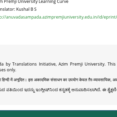
m Premji University Learning Curve
nslator: Kushal B S
p://anuvadasampada.azimpremjiuniversity.edu.in/id/eprint
a by Translations Initiative, Azim Premji University. Thi
es only.
़ी से हिन्दी में अनूदित। इस अकादमिक संसाधन का उपयोग केवल ग़ैर-व्यावसायिक, अका
ವತಿಯಿಂದ ಇದನ್ನು ಇಂಗ್ಲೀಷ್‍ನಿಂದ ಕನ್ನಡಕ್ಕೆ ಅನುವಾದಿಸಲಾಗಿದೆ. ಈ ಶೈಕ್ಷಣಿಕ 