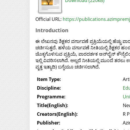
Download (220kB)
Official URL:
https://publications.azimpremji
Introduction
ಈ ಲೇಖನವು ಶಿಕ್ಷಕರ ವರ್ಗಾವಣೆ ಪ್ರಕ್ರಿಯೆಯಲ್ಲಿ ಹೆಚ್ಚು 
ಚರ್ಚಿಸುತ್ತದೆ. ಹಳೆಯ ವರ್ಗಾವಣೆ ನೀತಿಯಲ್ಲಿ ಶಿಕ್ಷಕರ ಹಂಚ
ಚೊಕ್ಕಗೊಳಿಸುವ ಪ್ರಕ್ರಿಯೆ, ಪಾರದರ್ಶಕ ಆನ್‍ಲೈನ್ ಕೌನ್ಸೆ
ಇಲ್ಲಿ ವಿವರಿಸಲಾಗಿದೆ. ಅಲ್ಲದೆ ನೀತಿಯಲ್ಲಿ ಮುಂದೆ ತರ
ವೃತ್ತ ಇತ್ಯಾದಿ) ಬಗ್ಗೆಯೂ ಚರ್ಚಿಸಲಾಗಿದೆ.
Item Type:
Art
Discipline:
Edu
Programme:
Uni
Title(English):
New
Creators(English):
R P
Publisher:
Azi