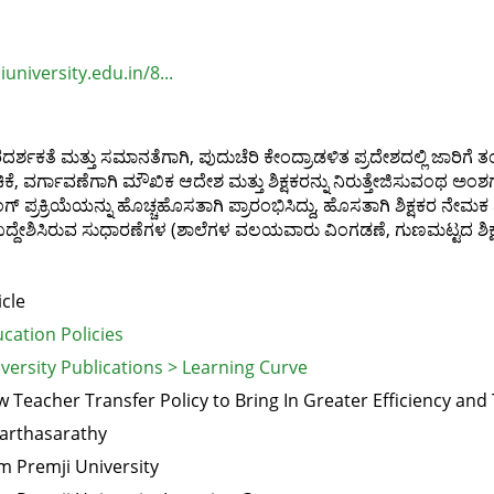
university.edu.in/8...
ಪಾರದರ್ಶಕತೆ ಮತ್ತು ಸಮಾನತೆಗಾಗಿ, ಪುದುಚೆರಿ ಕೇಂದ್ರಾಡಳಿತ ಪ್ರದೇಶದಲ್ಲಿ ಜಾರಿಗ
ಿಕೆ, ವರ್ಗಾವಣೆಗಾಗಿ ಮೌಖಿಕ ಆದೇಶ ಮತ್ತು ಶಿಕ್ಷಕರನ್ನು ನಿರುತ್ತೇಜಿಸುವಂಥ ಅಂಶಗ
ಲಿಂಗ್ ಪ್ರಕ್ರಿಯೆಯನ್ನು ಹೊಚ್ಚಹೊಸತಾಗಿ ಪ್ರಾರಂಭಿಸಿದ್ದು, ಹೊಸತಾಗಿ ಶಿಕ್ಷಕರ 
ಲು ಉದ್ದೇಶಿಸಿರುವ ಸುಧಾರಣೆಗಳ (ಶಾಲೆಗಳ ವಲಯವಾರು ವಿಂಗಡಣೆ, ಗುಣಮಟ್ಟದ ಶಿ
icle
cation Policies
versity Publications > Learning Curve
 Teacher Transfer Policy to Bring In Greater Efficiency an
arthasarathy
m Premji University