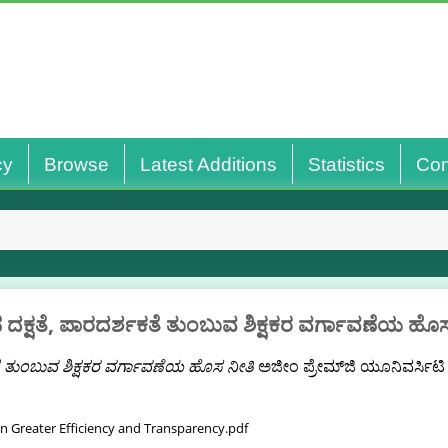
cy
Browse
Latest Additions
Statistics
Con
ಿನ ದಕ್ಷತೆ, ಪಾರದರ್ಶಕತೆ ತುಂಬುವ ಶಿಕ್ಷಕರ ವರ್ಗಾವಣೆಯ ಹೊ
ಶಕತೆ ತುಂಬುವ ಶಿಕ್ಷಕರ ವರ್ಗಾವಣೆಯ ಹೊಸ ನೀತಿ
ಅಜೀಂ ಪ್ರೇಮ್‌ಜಿ ಯೂನಿವರ್ಸಿಟಿ ಲ
In Greater Efficiency and Transparency.pdf