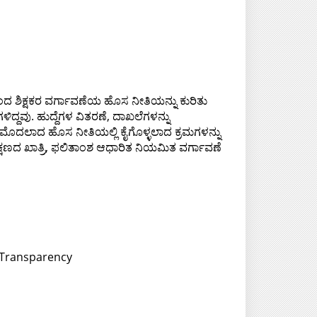
ೆ ತಂದ ಶಿಕ್ಷಕರ ವರ್ಗಾವಣೆಯ ಹೊಸ ನೀತಿಯನ್ನು ಕುರಿತು
ಳಿದ್ದವು. ಹುದ್ದೆಗಳ ವಿತರಣೆ, ದಾಖಲೆಗಳನ್ನು
ನೇಮಕ ಮೊದಲಾದ ಹೊಸ ನೀತಿಯಲ್ಲಿ ಕೈಗೊಳ್ಳಲಾದ ಕ್ರಮಗಳನ್ನು
ಕ್ಷಣದ ಖಾತ್ರಿ, ಫಲಿತಾಂಶ ಆಧಾರಿತ ನಿಯಮಿತ ವರ್ಗಾವಣೆ
d Transparency