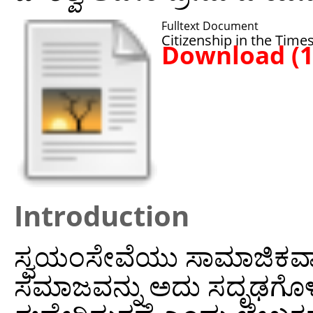
Fulltext Document
Citizenship in the Time
Download (
Introduction
ಸ್ವಯಂಸೇವೆಯು ಸಾಮಾಜಿಕವಾ
ಸಮಾಜವನ್ನು ಅದು ಸದೃಢಗೊಳಿಸು