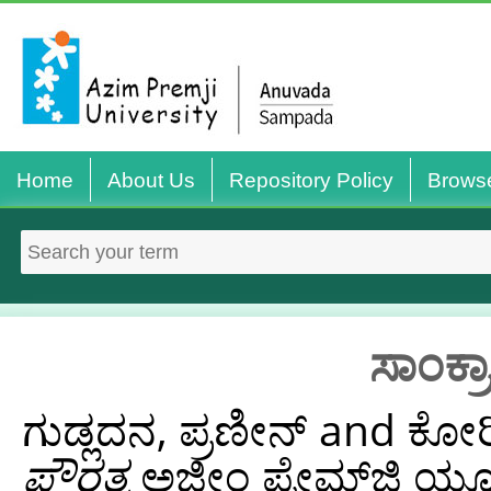
Home
About Us
Repository Policy
Brows
ಸಾಂಕ್ರ
ಗುಡ್ಲದನ, ಪ್ರಣೀನ್‌
and
ಕೋರಿಪ
ಪೌರತ್ವ
ಅಜೀಂ ಪ್ರೇಮ್‌ಜಿ ಯೂನಿ