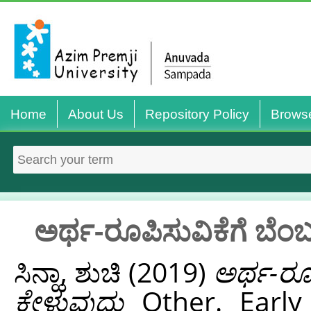
Home
About Us
Repository Policy
Brows
ಅರ್ಥ-ರೂಪಿಸುವಿಕೆಗೆ ಬೆಂಬ
ಸಿನ್ಹಾ, ಶುಚಿ
(2019)
ಅರ್ಥ-ರೂಪ
ಕೇಳುವುದು
Other. Early L