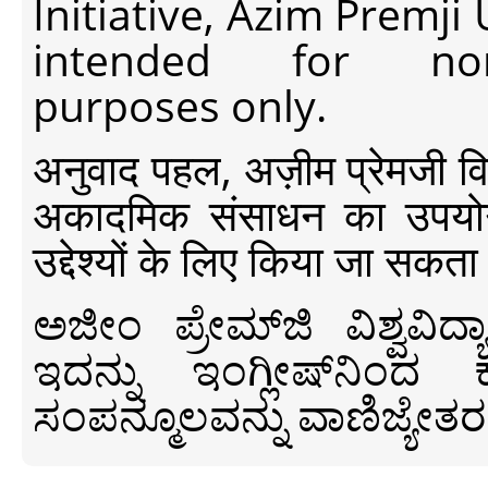
Initiative, Azim Premji
intended for non-c
purposes only.
अनुवाद पहल, अज़ीम प्रेमजी विश्व
अकादमिक संसाधन का उपयोग क
उद्देश्यों के लिए किया जा सकता
ಅಜೀಂ ಪ್ರೇಮ್‍ಜಿ ವಿಶ್ವ
ಇದನ್ನು ಇಂಗ್ಲೀಷ್‍ನಿಂದ ಕ
ಸಂಪನ್ಮೂಲವನ್ನು ವಾಣಿಜ್ಯೇತರ