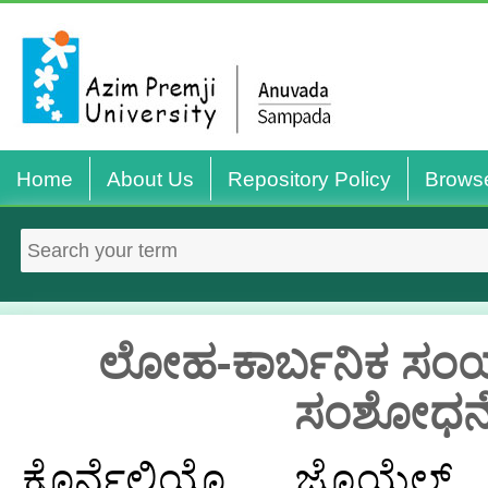
Home
About Us
Repository Policy
Brows
ಲೋಹ-ಕಾರ್ಬನಿಕ ಸಂಯು
ಸಂಶೋಧನೆಯ
ಕೊರ್ನೆಲಿಯೊ, ಜೊಯೆಲ್