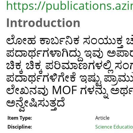
https://publications.azi
Introduction
ಲೋಹ ಕಾರ್ಬನಿಕ ಸಂಯುಕ್ತ ಚೌ
ಪದಾರ್ಥಗಳಾಗಿದ್ದು ಇವು ಅಪಾ
ಚಿಕ್ಕ ಚಿಕ್ಕ ಪರಿಮಾಣಗಳಲ್ಲಿ 
ಪದಾರ್ಥಗಳಿಗೇಕೆ ಇಷ್ಟು ಪ್ರಾಮ
ಲೇಖನವು MOF ಗಳನ್ನು ಅರ್ಥಮಾ
ಅನ್ವೇಷಿಸುತ್ತದೆ
Item Type:
Article
Discipline:
Science Educati