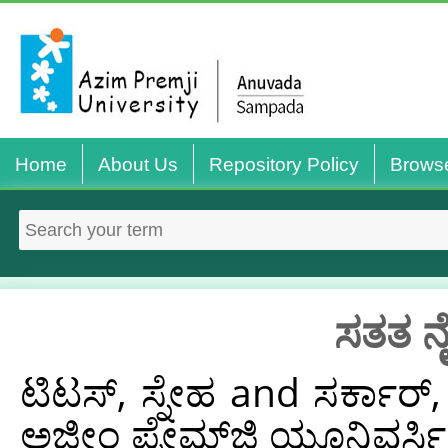
Home
About Us
Repository Policy
Brows
ಸತತ ನೈ
ಟಿಟಸ್, ಸ್ನೇಹ
and
ಸರ್ಕಾರ್, 
ಅಜೀಂ ಪ್ರೇಮ್‌ಜಿ ಯೂನಿವರ್ಸಿಟಿ 