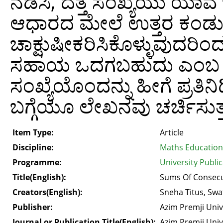
ನಡೆಸಿ, ದತ್ತ ಸಂಖ್ಯೆಯು ಯ
ಆಧಾರದ ಮೇಲೆ ಉತ್ತರ ಕಂಡುಕೊಳ
ಚಾಕ್ಷುಷೀಕರಿಸಿಕೊಳ್ಳುವುದರ
ಸಹಾಯ ಒದಗಬಹುದು ಎಂಬ ವಿ
ಸಂಖ್ಯೆಯೊಂದನ್ನು ಹೀಗೆ ಪ್ರತ
ಬಗ್ಗೆಯೂ ಲೇಖನವು ಚರ್ಚಿಸುತ್ತ
Item Type:
Article
Discipline:
Maths Education
Programme:
University Public
Title(English):
Sums Of Consecu
Creators(English):
Sneha Titus, Swat
Publisher:
Azim Premji Univ
Journal or Publication Title(English):
Azim Premji Univ