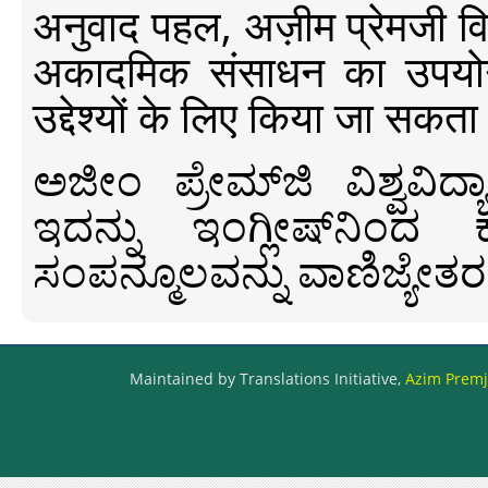
अनुवाद पहल, अज़ीम प्रेमजी विश्व
अकादमिक संसाधन का उपयोग क
उद्देश्यों के लिए किया जा सकता
ಅಜೀಂ ಪ್ರೇಮ್‍ಜಿ ವಿಶ್ವ
ಇದನ್ನು ಇಂಗ್ಲೀಷ್‍ನಿಂದ ಕ
ಸಂಪನ್ಮೂಲವನ್ನು ವಾಣಿಜ್ಯೇತರ
Maintained by Translations Initiative,
Azim Premji