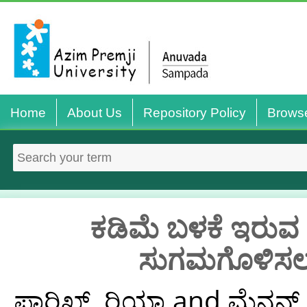
Home
About Us
Repository Policy
Brows
ಕಡಿಮೆ ಬಳಕೆ ಇರುವ ಕಡ
ಸುಗಮಗೊಳಿಸಲು
ಪಾರಿಖ್, ರಿಯಾ
and
ಮೆನನ್,