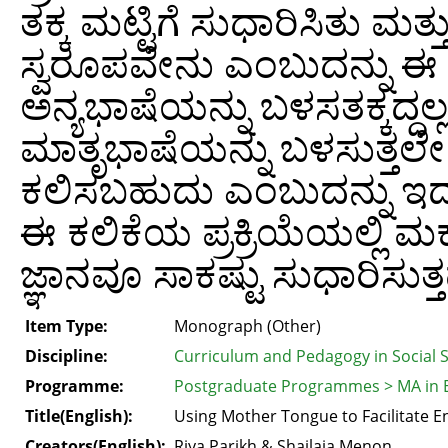
ತಕ್ಕ ಮಟ್ಟಿಗೆ ಸುಧಾರಿಸಿತು ಮ
ಸ್ವರೂಪವೇನು ಎಂಬುದನ್ನು ಈ ಲೇ
ಅನ್ಯಭಾಷೆಯನ್ನು ಬಳಸತಕ್ಕದ್ದಲ
ಮಾತೃಭಾಷೆಯನ್ನು ಬಳಸುತ್ತಲೇ
ಕಲಿಸಬಹುದು ಎಂಬುದನ್ನು ಇದರಲ
ಈ ಕಲಿಕೆಯ ಪ್ರಕ್ರಿಯೆಯಲ್ಲಿ ಮಕ
ಜ್ಞಾನವೂ ಸಾಕಷ್ಟು ಸುಧಾರಿಸುತ್ತ
Item Type:
Monograph (Other)
Discipline:
Curriculum and Pedagogy in Social 
Programme:
Postgraduate Programmes > MA in 
Title(English):
Using Mother Tongue to Facilitate E
Creators(English):
Riya Parikh & Shailaja Menon