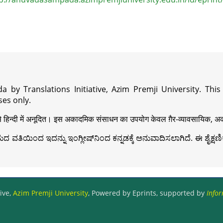
a by Translations Initiative, Azim Premji University. Thi
es only.
़ी से हिन्दी में अनूदित। इस अकादमिक संसाधन का उपयोग केवल ग़ैर-व्यावसायिक, अका
ವತಿಯಿಂದ ಇದನ್ನು ಇಂಗ್ಲೀಷ್‍ನಿಂದ ಕನ್ನಡಕ್ಕೆ ಅನುವಾದಿಸಲಾಗಿದೆ. ಈ ಶೈಕ್ಷಣಿಕ 
ive,
Azim Premji University
, Powered by Eprints, supported by
Infor