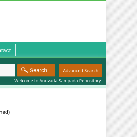
tact
Advanced Search
Welcome to Anuvada Sampada Repository
shed)