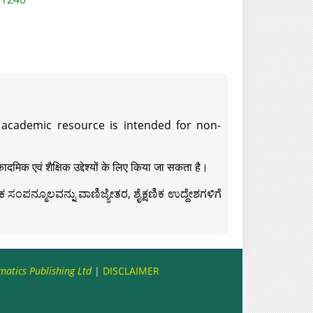
s academic resource is intended for non-
दमिक एवं शैक्षिक उद्देश्यों के लिए किया जा सकता है।
ಸಂಪನ್ಮೂಲವನ್ನು ವಾಣಿಜ್ಯೇತರ, ಶೈಕ್ಷಣಿಕ ಉದ್ದೇಶಗಳಿಗೆ
matics Publishing Ltd
|
DISCLAIMER