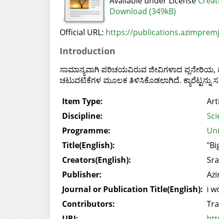
Available under License
Creat
Download (349kB)
Official URL:
https://publications.azimpremji
Introduction
ಸಾಮಾನ್ಯವಾಗಿ ಪರಿಚಯವಿರುವ ಜೀವಿಗಳಾದ ಪ್ಲನೇರಿಯ, ಹೈಡ್ರ
ಚಟುವಟಿಕೆಗಳ ಮೂಲಕ ತಿಳಿಸಿಕೊಡಲಾಗಿದೆ. ಕ್ಯಾರೆಟ್ಟನ್ನು 
Item Type:
Art
Discipline:
Sci
Programme:
Uni
Title(English):
"Bi
Creators(English):
Sra
Publisher:
Azi
Journal or Publication Title(English):
i w
Contributors:
Tra
URI:
htt