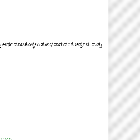
್ನು ಅರ್ಥ ಮಾಡಿಕೊಳ್ಳಲು ಸುಲಭವಾಗುವಂತೆ ಚಿತ್ರಗಳು ಮತ್ತು
/1240