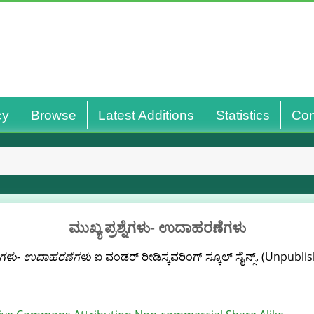
cy
Browse
Latest Additions
Statistics
Con
ಮುಖ್ಯ ಪ್ರಶ್ನೆಗಳು- ಉದಾಹರಣೆಗಳು
ಶ್ನೆಗಳು- ಉದಾಹರಣೆಗಳು
ಐ ವಂಡರ್ ರೀಡಿಸ್ಕವರಿಂಗ್ ಸ್ಕೂಲ್ ಸೈನ್ಸ್. (Unpubli