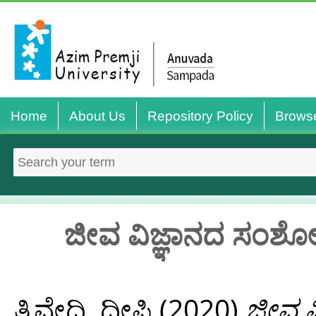
Home
About Us
Repository Policy
Brows
ಜೀವ ವಿಜ್ಞಾನದ ಸಂಶೋ
ತ್ರಿವೇದಿ, ದೀಪ್ತಿ
(2020)
ಜೀವ ವ