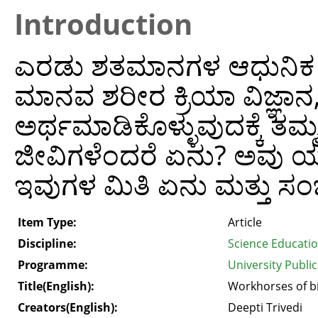
Introduction
ಎರಡು ಶತಮಾನಗಳ ಆಧುನಿಕ ವಿ
ಮಾನವ ಶರೀರ ಕ್ರಿಯಾ ವಿಜ್ಞಾನ
ಅರ್ಥಮಾಡಿಕೊಳ್ಳುವುದಕ್ಕೆ ತಮ
ಜೀವಿಗಳೆಂದರೆ ಏನು? ಅವು ಯ
ಇವುಗಳ ಮಿತಿ ಏನು ಮತ್ತು 
Item Type:
Article
Discipline:
Science Educati
Programme:
University Public
Title(English):
Workhorses of b
Creators(English):
Deepti Trivedi