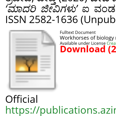
‘ಮಾದರಿ ಜೀವಿಗಳು’
ಐ ವಂಡರ್ 
ISSN 2582-1636 (Unpub
Fulltext Document
Workhorses of biology
Available under License
Crea
Download (
Offic
https://publications.azi