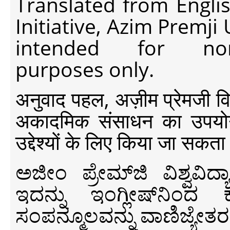
Translated from Engli
Initiative, Azim Premji
intended for non-c
purposes only.
अनुवाद पहल, अज़ीम प्रेमजी विश्व
अकादमिक संसाधन का उपयोग क
उद्देश्यों के लिए किया जा सकता
ಅಜೀಂ ಪ್ರೇಮ್‍ಜಿ ವಿಶ್ವ
ಇದನ್ನು ಇಂಗ್ಲೀಷ್‍ನಿಂದ ಕ
ಸಂಪನ್ಮೂಲವನ್ನು ವಾಣಿಜ್ಯೇತರ