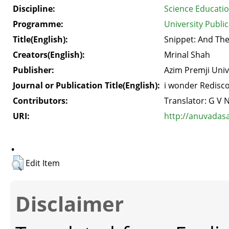
Discipline:
Science Educati
Programme:
University Public
Title(English):
Snippet: And Th
Creators(English):
Mrinal Shah
Publisher:
Azim Premji Univ
Journal or Publication Title(English):
i wonder Redisco
Contributors:
Translator: G V 
URI:
http://anuvadas
.
Edit Item
Disclaimer