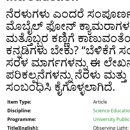
ನೆರಳುಗಳು ಎಂದರೆ ಸಂಪೂರ್
ಮೊಬೈಲ್ ಫೋನ್ ಕ್ಯಾಮರಾಗಳ
ಮತ್ತೊಬ್ಬರ ಕಣ್ಣಿಗೆ ಕಾಣುವಂ
ಕನ್ನಡಿಗಳು ಬೇಕು? “ಬೆಳಿಕೆಗೆ
ಸರಳ ಮಾರ್ಗಗಳನ್ನು ಈ ಲೇಖನ ಅ
ಪರಿಕಲ್ಪನೆಗಳನ್ನು ನೆರಳು ಮತ್ತು 
ಸಂಬಂಧಿಸಿ ಕೈಗೊಳ್ಳಲಾಗಿದೆ.
Item Type:
Article
Discipline:
Science Educati
Programme:
University Public
Title(English):
Observing Light: