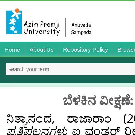
Home
About Us
Repository Policy
Brows
ಬೆಳಕಿನ ವೀಕ್ಷಣ
ನಿತ್ಯಾನಂದ, ರಾಜಾರಾಂ
(2
ಪ್ರತಿಫಲನಗಳು
ಐ ವಂಡರ್ ರೀಡಿಸ