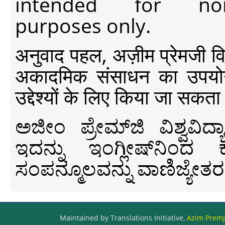
intended for non-c
purposes only.
अनुवाद पहल, अज़ीम प्रेमजी विश्व
अकादमिक संसाधन का उपयोग क
उद्देश्यों के लिए किया जा सकता
ಅಜೀಂ ಪ್ರೇಮ್‍ಜಿ ವಿಶ್ವ
ಇದನ್ನು ಇಂಗ್ಲೀಷ್‍ನಿಂದ ಕ
ಸಂಪನ್ಮೂಲವನ್ನು ವಾಣಿಜ್ಯೇತರ
Maintained by Translations Initiative,
Azim Premji