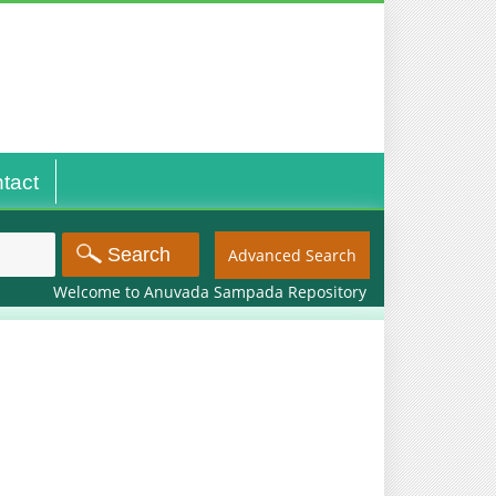
tact
Advanced Search
Welcome to Anuvada Sampada Repository