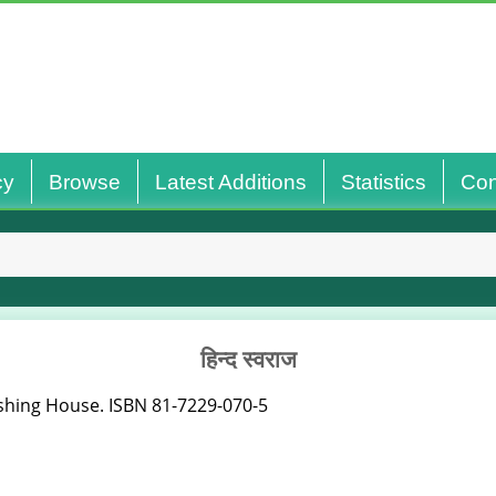
cy
Browse
Latest Additions
Statistics
Con
हिन्द स्वराज
hing House. ISBN 81-7229-070-5