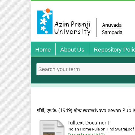
Home
About Us
Repository Poli
गाँधी, एम.के.
(1949)
हिन्द स्वराज
Navajeevan Publis
Fulltext Document
Indian Home Rule or Hind Swaraj.pdf