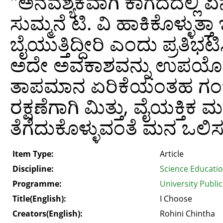
"ಅನವಶ್ಯಕವಾಗಿ ಕಾಗದದಲ್ಲಿ ಏ
ಸುಮ್ಮನೆ ಟಿ. ವಿ ಹಾಕಿಕೊಳ್ಳುತ್ತಾ 
ಬೈಯುತ್ತಿದ್ದೀರಿ ಎಂದು ಪ್ರತಿಭ
ಅದೇ ಅವಕಾಶವನ್ನು ಉಪಯೋಗ
ತಾಪಮಾನ ಏರಿಕೆಯಂತಹ ಗಂಭೀರ
ರಕ್ಷಣೆಗಾಗಿ ಮಿತ್ತು, ವೈಯಕ್ತಿಕ 
ತೆಗೆದುಕೊಳ್ಳುವಂತೆ ಮನ ಒಲಿಸುತ
Item Type:
Article
Discipline:
Science Educati
Programme:
University Public
Title(English):
I Choose
Creators(English):
Rohini Chintha