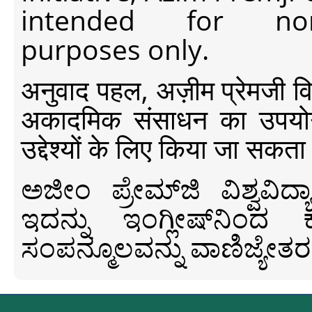
intended for non-c
purposes only.
अनुवाद पहल, अज़ीम प्रेमजी विश्व
अकादमिक संसाधन का उपयोग क
उद्देश्यों के लिए किया जा सकता
ಅಜೀಂ ಪ್ರೇಮ್‍ಜಿ ವಿಶ್ವ
ಇದನ್ನು ಇಂಗ್ಲೀಷ್‍ನಿಂದ ಕ
ಸಂಪನ್ಮೂಲವನ್ನು ವಾಣಿಜ್ಯೇತರ