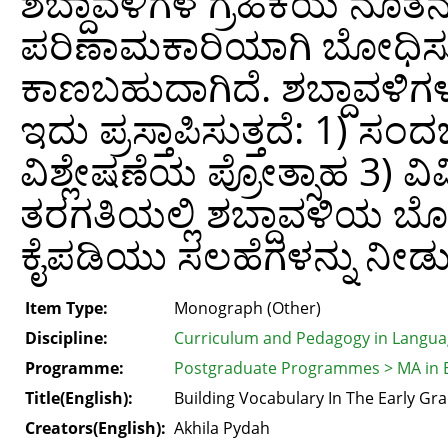
ಶಬ್ದಾವಳಿಗಳ ಗ್ರಹಿಕೆಯ ನೂತ
ಪರಿಣಾಮಕಾರಿಯಾಗಿ ಬೋಧಿಸುವ
ಕಾಣಬಹುದಾಗಿದೆ. ಶಬ್ದಾವಳಿ
ಇದು ಪ್ರಸ್ತಾಪಿಸುತ್ತದೆ: 1) 
ವಿಶ್ಲೇಷಣೆಯ ಪ್ರೋತ್ಸಾಹ 3)
ತರಗತಿಯಲ್ಲಿ ಶಬ್ದಾವಳಿಯ ಬ
ಕೈಪಡಿಯು ಸಲಹೆಗಳನ್ನು ನೀಡುತ್
Item Type:
Monograph (Other)
Discipline:
Curriculum and Pedagogy in Langua
Programme:
Postgraduate Programmes > MA in 
Title(English):
Building Vocabulary In The Early Gr
Creators(English):
Akhila Pydah