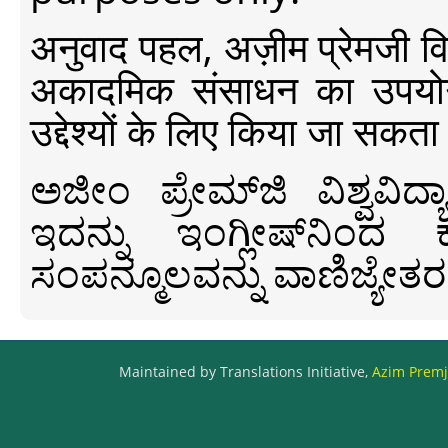
अनुवाद पहल, अज़ीम प्रेमजी विश्व
अकादमिक संसाधन का उपयोग क
उद्देश्यों के लिए किया जा सकता
ಅಜೀಂ ಪ್ರೇಮ್‍ಜಿ ವಿಶ್ವ
ಇದನ್ನು ಇಂಗ್ಲೀಷ್‍ನಿಂದ ಕ
ಸಂಪನ್ಮೂಲವನ್ನು ವಾಣಿಜ್ಯೇತರ
Maintained by Translations Initiative,
Azim Premji