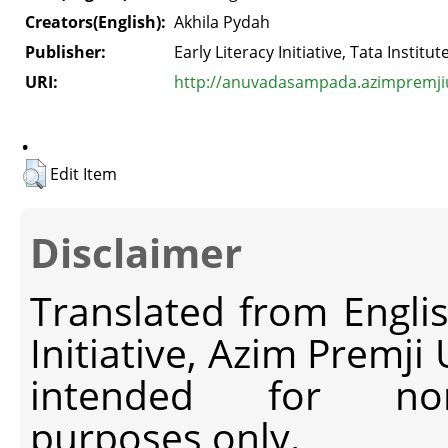
Creators(English):
Akhila Pydah
Publisher:
Early Literacy Initiative, Tata Institu
URI:
http://anuvadasampada.azimpremjiun
.
Edit Item
Disclaimer
Translated from Engli
Initiative, Azim Premji
intended for non-c
purposes only.