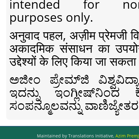
intended for non-c
purposes only.
अनुवाद पहल, अज़ीम प्रेमजी विश्व
अकादमिक संसाधन का उपयोग क
उद्देश्यों के लिए किया जा सकता
ಅಜೀಂ ಪ್ರೇಮ್‍ಜಿ ವಿಶ್ವ
ಇದನ್ನು ಇಂಗ್ಲೀಷ್‍ನಿಂದ ಕ
ಸಂಪನ್ಮೂಲವನ್ನು ವಾಣಿಜ್ಯೇತರ
Maintained by Translations Initiative,
Azim Premji