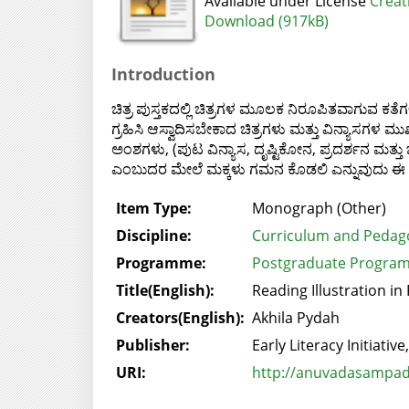
Available under License
Creat
Download (917kB)
Introduction
ಚಿತ್ರ ಪುಸ್ತಕದಲ್ಲಿ ಚಿತ್ರಗಳ ಮೂಲಕ ನಿರೂಪಿತವಾಗುವ ಕತೆಗ
ಗ್ರಹಿಸಿ ಆಸ್ವಾದಿಸಬೇಕಾದ ಚಿತ್ರಗಳು ಮತ್ತು ವಿನ್ಯಾಸಗಳ ಮ
ಅಂಶಗಳು, (ಪುಟ ವಿನ್ಯಾಸ, ದೃಷ್ಟಿಕೋನ, ಪ್ರದರ್ಶನ ಮತ್ತು 
ಎಂಬುದರ ಮೇಲೆ ಮಕ್ಕಳು ಗಮನ ಕೊಡಲಿ ಎನ್ನುವುದು ಈ ಚ
Item Type:
Monograph (Other)
Discipline:
Curriculum and Pedag
Programme:
Postgraduate Program
Title(English):
Reading Illustration in
Creators(English):
Akhila Pydah
Publisher:
Early Literacy Initiative
URI:
http://anuvadasampada