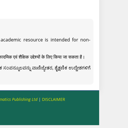
s academic resource is intended for non-
दमिक एवं शैक्षिक उद्देश्यों के लिए किया जा सकता है।
ಸಂಪನ್ಮೂಲವನ್ನು ವಾಣಿಜ್ಯೇತರ, ಶೈಕ್ಷಣಿಕ ಉದ್ದೇಶಗಳಿಗೆ
matics Publishing Ltd
|
DISCLAIMER