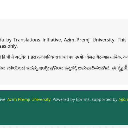
a by Translations Initiative, Azim Premji University. Thi
es only.
़ी से हिन्दी में अनूदित। इस अकादमिक संसाधन का उपयोग केवल ग़ैर-व्यावसायिक, अका
ವತಿಯಿಂದ ಇದನ್ನು ಇಂಗ್ಲೀಷ್‍ನಿಂದ ಕನ್ನಡಕ್ಕೆ ಅನುವಾದಿಸಲಾಗಿದೆ. ಈ ಶೈಕ್ಷಣಿಕ 
ive,
Azim Premji University
, Powered by Eprints, supported by
Infor