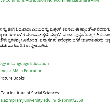
ive Commons Attribution Non-commercial Share Alike
.
ಳನ್ನು ಹೇಗೆ ಓದುವುದು ಎಂಬುದನ್ನು ಮಕ್ಕಳಿಗೆ ಕಲಿಸಲು ಈ ಹ್ಯಾಂಡೌಟ್ ನೆರವಾಗುತ್ತ
ುಖ್ಯ ಅಂಶಗಳ ಬಗೆಗೆ ಮಾತನಾಡುತ್ತದೆ. ಮಕ್ಕಳಿಗೆ ಇಂತಹ ಪುಸ್ತಕಗಳನ್ನು ಓದಿಸುವಾಗ 
ಚೌಕಟ್ಟುಗಳನ್ನು ಒಳಗೊಂಡ) ವಿನ್ಯಾಸಗಳು ಇವೆಲ್ಲದರ ಬಗೆಗೆ ಚರ್ಚಿಸಬಹುದು. ಚಿತ್ರ
ರ್ಚೆಯ ಹಿಂದಿನ ಉದ್ದೇಶವಾಗಿದೆ.
ogy in Language Education
mes > MA in Education
 Picture Books
, Tata Institute of Social Sciences
.azimpremjiuniversity.edu.in/id/eprint/2368