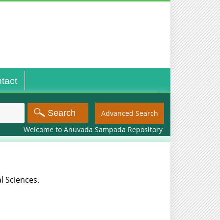
tact
Advanced Search
Welcome to Anuvada Sampada Repository
al Sciences.