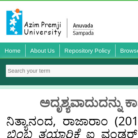
Home
About Us
Repository Policy
Brows
ಅದೃಶ್ಯವಾದುದನ್ನು ಕ
ನಿತ್ಯಾನಂದ, ರಾಜಾರಾಂ
(20
ಬಿಂಬ ತಯಾರಿಕೆ
ಐ ವಂಡರ್ ರೀ