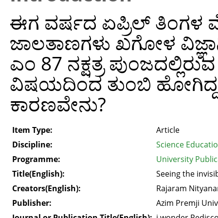
ಈಗ ವರ್ಷದ ಏಪ್ರಿಲ್ ತಿಂಗಳ ಮೊ
ಜಾಲತಾಣಗಳು ಖಗೋಳ ವಿಜ್ಞಾ
ಎಂ 87 ನಕ್ಷತ್ರ ಪುಂಜದಲ್ಲಿರುವ
ವಿಷಯದಿಂದ ತುಂಬಿ ಹೋಗಿದ್ದವು.
ಕಾರಣವೇನು?
Item Type:
Article
Discipline:
Science Educati
Programme:
University Public
Title(English):
Seeing the invisi
Creators(English):
Rajaram Nityan
Publisher:
Azim Premji Univ
Journal or Publication Title(English):
i wonder Redisco