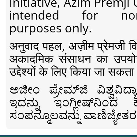
Initiative, Azim Premji
intended for non-c
purposes only.
अनुवाद पहल, अज़ीम प्रेमजी विश्व
अकादमिक संसाधन का उपयोग क
उद्देश्यों के लिए किया जा सकता
ಅಜೀಂ ಪ್ರೇಮ್‍ಜಿ ವಿಶ್ವ
ಇದನ್ನು ಇಂಗ್ಲೀಷ್‍ನಿಂದ ಕ
ಸಂಪನ್ಮೂಲವನ್ನು ವಾಣಿಜ್ಯೇತರ