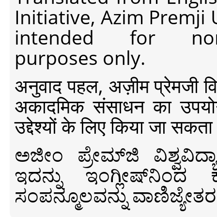
Initiative, Azim Premji
intended for non-c
purposes only.
अनुवाद पहल, अज़ीम प्रेमजी विश्व
अकादमिक संसाधन का उपयोग क
उद्देश्यों के लिए किया जा सकता
ಅಜೀಂ ಪ್ರೇಮ್‍ಜಿ ವಿಶ್ವ
ಇದನ್ನು ಇಂಗ್ಲೀಷ್‍ನಿಂದ ಕ
ಸಂಪನ್ಮೂಲವನ್ನು ವಾಣಿಜ್ಯೇತರ