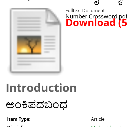
Fulltext Document
Number Crossword.pd
Download (
Introduction
ಅಂಕಿಪದಬಂಧ
Item Type:
Article