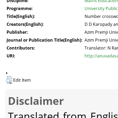
Discipline:
Maths Education
Programme:
University Public
Title(English):
Number crossw
Creators(English):
D D Karopady an
Publisher:
Azim Premji Univ
Journal or Publication Title(English):
Azim Premji Univ
Contributors:
Translator: N R
URI:
http://anuvadas
.
Edit Item
Disclaimer
Translated from Engli