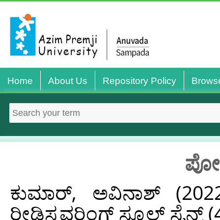
Home
About Us
Repository Policy
Brows
ಪೋಸ
ಕುಮಾರ್‌, ಅವಿನಾಶ್‌
(202
ರೀಡಿಸ್ಕವರಿಂಗ್ ಸ್ಕೂಲ್ ಸೈನ್ಸ್ (