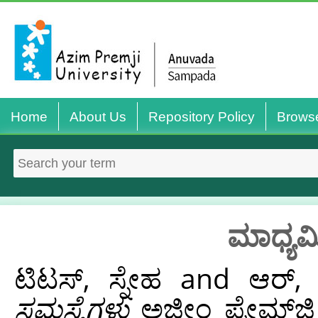
Home
About Us
Repository Policy
Brows
ಮಾಧ್ಯಮ
ಟಿಟಸ್, ಸ್ನೇಹ
and
ಆರ್‌,
ಸಮಸ್ಯೆಗಳು
ಅಜೀಂ ಪ್ರೇಮ್‌ಜಿ 