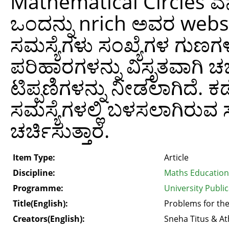
Mathematical Circles ಎನ್
ಒಂದನ್ನು nrich ಅವರ websi
ಸಮಸ್ಯೆಗಳು ಸಂಖ್ಯೆಗಳ ಗುಣಗ
ಪರಿಹಾರಗಳನ್ನು ವಿಸ್ತೃತವಾಗಿ ಚರ
ಟಿಪ್ಪಣಿಗಳನ್ನು ನೀಡಲಾಗಿದೆ. ಕಡ
ಸಮಸ್ಯೆಗಳಲ್ಲಿ ಬಳಸಲಾಗಿರುವ ಸ
ಚರ್ಚಿಸುತ್ತಾರೆ.
Item Type:
Article
Discipline:
Maths Education
Programme:
University Public
Title(English):
Problems for the
Creators(English):
Sneha Titus & 