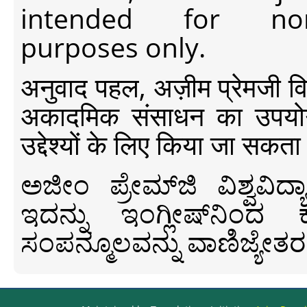
intended for non-c
purposes only.
अनुवाद पहल, अज़ीम प्रेमजी विश्व
अकादमिक संसाधन का उपयोग क
उद्देश्यों के लिए किया जा सकता
ಅಜೀಂ ಪ್ರೇಮ್‍ಜಿ ವಿಶ್ವ
ಇದನ್ನು ಇಂಗ್ಲೀಷ್‍ನಿಂದ ಕ
ಸಂಪನ್ಮೂಲವನ್ನು ವಾಣಿಜ್ಯೇತರ