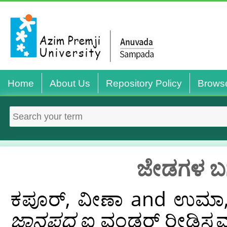
Home
About Us
Repository Policy
Brows
ಜೇಡಗಳ ಬಗ್
ಕಪೂರ್, ವೀಣಾ
and
ಉಮಾ, 
ಜಾನಪದ
ಐ ವಂಡರ್ ರೀಡಿಸ್ಕವರಿ