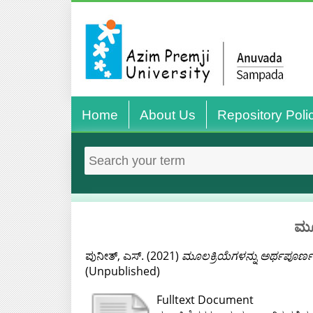
Home
About Us
Repository Poli
ಮೂಲ
ಪುನೀತ್, ಎಸ್.
(2021)
ಮೂಲಕ್ರಿಯೆಗಳನ್ನು ಅರ್ಥಪೂರ್ಣವಾ
(Unpublished)
Fulltext Document