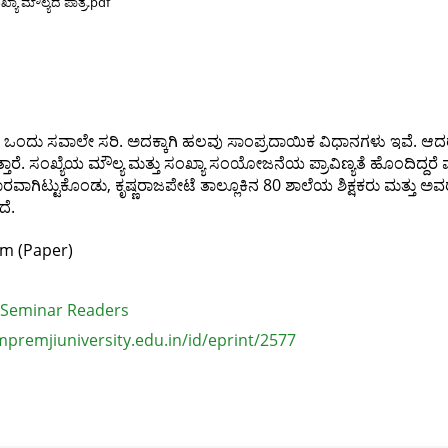
್ಯಾ ಮೌಲ್ಯದ ಪಾತ್ರ.pdf
ುದು ಒಂದು ಸವಾಲೇ ಸರಿ. ಅದಕ್ಕಾಗಿ ಹಲವು ಸಾಂಪ್ರದಾಯಿಕ ವಿಧಾನಗಳು ಇವೆ. ಆದ
್ತಾರೆ. ಸಂಖ್ಯೆಯ ಮೌಲ್ಯ ಮತ್ತು ಸಂಖ್ಯಾ ಸಂಯೋಜನೆಯ ಪ್ರಾವಿಣ್ಯತೆ ಹೊಂದಿದ್ದರ
ಿಟ್ಟುಕೊಂಡು, ಕೃಷ್ಣರಾಜಪೇಟೆ ತಾಲ್ಲೂಕಿನ 80 ಶಾಲೆಯ ಶಿಕ್ಷಕರು ಮತ್ತು ಅವರ 
ೆ.
m (Paper)
> Seminar Readers
premjiuniversity.edu.in/id/eprint/2577