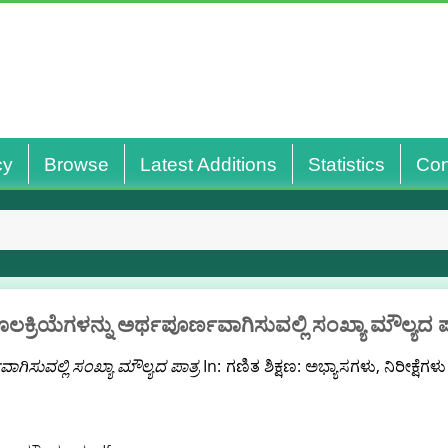
cy
Browse
Latest Additions
Statistics
Con
ಕ್ರಿಯೆಗಳನ್ನು ಅರ್ಥಪೂರ್ಣವಾಗಿಸುವಲ್ಲಿ ಸಂಖ್ಯಾ ಮೌಲ್ಯದ ಪ
ಗಿಸುವಲ್ಲಿ ಸಂಖ್ಯಾ ಮೌಲ್ಯದ ಪಾತ್ರ
In: ಗಣಿತ ಶಿಕ್ಷಣ: ಅಭ್ಯಾಸಗಳು, ನಿರೀಕ್ಷ