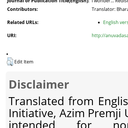
Journal or Publication Title(English):
i wonder... Redi
Contributors:
Translator: Bhara
Related URLs:
English vers
URI:
http://anuvadas
.
Edit Item
Disclaimer
Translated from Engli
Initiative, Azim Premji
intended for non-c