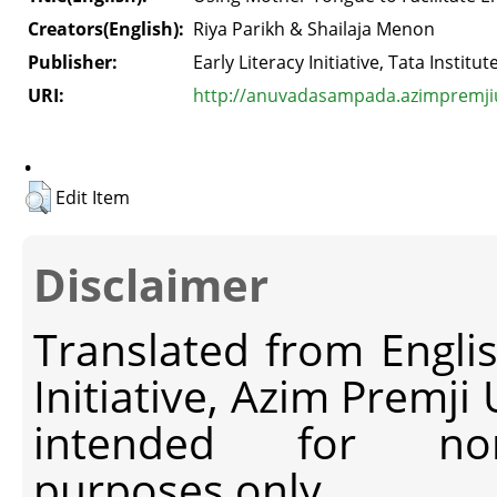
Creators(English):
Riya Parikh & Shailaja Menon
Publisher:
Early Literacy Initiative, Tata Institu
URI:
http://anuvadasampada.azimpremjiun
.
Edit Item
Disclaimer
Translated from Engli
Initiative, Azim Premji
intended for non-c
purposes only.