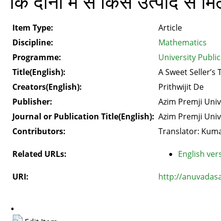
कि दोनों में से किस उत्पाद से म
Item Type:
Article
Discipline:
Mathematics
Programme:
University Public
Title(English):
A Sweet Seller’s 
Creators(English):
Prithwijit De
Publisher:
Azim Premji Univ
Journal or Publication Title(English):
Azim Premji Univ
Contributors:
Translator: Kuma
Related URLs:
English vers
URI:
http://anuvadas
.