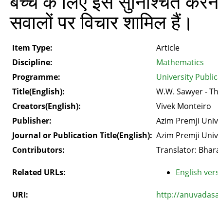
बच्चे के लिए इसे सुनिश्चित करना
सवालों पर विचार शामिल हैं।
Item Type:
Article
Discipline:
Mathematics
Programme:
University Public
Title(English):
W.W. Sawyer - T
Creators(English):
Vivek Monteiro
Publisher:
Azim Premji Univ
Journal or Publication Title(English):
Azim Premji Univ
Contributors:
Translator: Bhara
Related URLs:
English vers
URI:
http://anuvadas