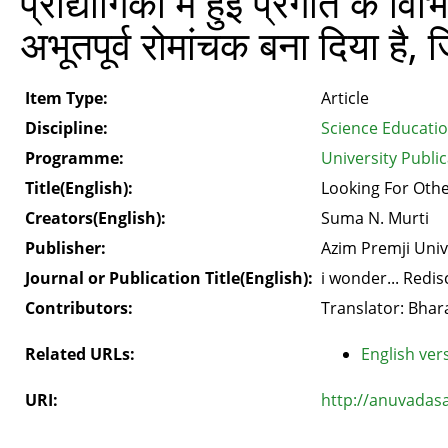
प्रौद्योगिकी में हुई प्रगति के व
अभूतपूर्व रोमांचक बना दिया है
Item Type:
Article
Discipline:
Science Educati
Programme:
University Public
Title(English):
Looking For Oth
Creators(English):
Suma N. Murti
Publisher:
Azim Premji Univ
Journal or Publication Title(English):
i wonder... Redi
Contributors:
Translator: Bhara
Related URLs:
English vers
URI:
http://anuvadas