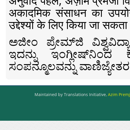
अनुवाद पहल, अज़ीम प्रेमजी विश्व
अकादमिक संसाधन का उपयोग क
उद्देश्यों के लिए किया जा सकता
ಅಜೀಂ ಪ್ರೇಮ್‍ಜಿ ವಿಶ್ವ
ಇದನ್ನು ಇಂಗ್ಲೀಷ್‍ನಿಂದ ಕ
ಸಂಪನ್ಮೂಲವನ್ನು ವಾಣಿಜ್ಯೇತರ
Maintained by Translations Initiative,
Azim Premji