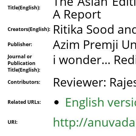
The Asian Edit
Title(English):
A Report
Ritika Sood an
Creators(English):
Azim Premji Un
Publisher:
i wonder... Re
Journal or
Publication
Title(English):
Reviewer: Rajes
Contributors:
English versi
Related URLs:
http://anuvada
URI: