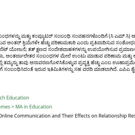
ಗಳನ್ನು ಮತ್ತು ಕಂಪ್ಯೂಟರ್ ಸಂಬಂಧಿ ಸಂವಹನಗಳೊಂದಿಗೆ (ಸಿ ಎಮ್ ಸಿ) ಅವುಗಳ
ಸುವ ಅಂತರ್ ಕ್ರಿಯೆಗಳೇ ಹೆಚ್ಚು ಪರಿಣಾಮಕಾರಿ ಎಂದು ಪ್ರತಿಪಾದಿಸುವ ಸಂಶೋಧನೆಯ
ೆಟ್ ಯೋಜನೆ; ತತ್ ಕ್ಷಣದ ಸಂದೇಶವಾಹಕಗಳನ್ನು ಉಪಯೋಗಿಸುವ ಪ್ರಮಾಣಕ್ಕ
 ಅಂತರ್ಜಾಲೇತರ ಸಂಬಂಧಗಳ ಮೇಲೆ ಉಂಟು ಮಾಡುವ ಪರಿಣಾಮ ಮತ್ತು ಅವುಗಳಲ
ತಮ್ಮನ್ನು ತಾವು ಅನಾವರಣಗೊಳಿಸಿಕೊಳ್ಳುವ ಪ್ರವೃತ್ತಿ ಹೆಚ್ಚು ಎಂಬ ಊಹಾಪ್ರಮ
ೆ ಸಂಬಂಧಿಸಿದಂತೆ ಇರುವ ಇತಿಮಿತಿಗಳನ್ನು ಸಹ ವರದಿ ಮಾಡಲಾಗಿದೆ. ಎಪಿಎ ಶ
rch Education
mes > MA in Education
 Online Communication and Their Effects on Relationship Re