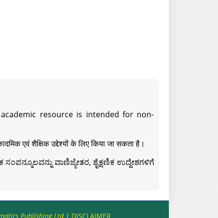
s academic resource is intended for non-
दमिक एवं शैक्षिक उद्देश्यों के लिए किया जा सकता है।
ಸಂಪನ್ಮೂಲವನ್ನು ವಾಣಿಜ್ಯೇತರ, ಶೈಕ್ಷಣಿಕ ಉದ್ದೇಶಗಳಿಗೆ
matics Publishing Ltd
|
DISCLAIMER