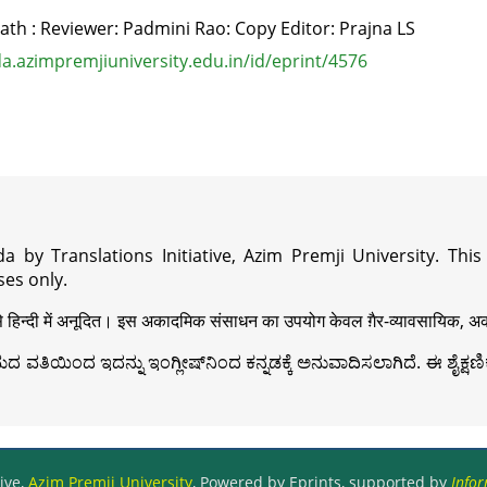
ath : Reviewer: Padmini Rao: Copy Editor: Prajna LS
.azimpremjiuniversity.edu.in/id/eprint/4576
a by Translations Initiative, Azim Premji University. Thi
es only.
़ी से हिन्दी में अनूदित। इस अकादमिक संसाधन का उपयोग केवल ग़ैर-व्यावसायिक, अका
ವತಿಯಿಂದ ಇದನ್ನು ಇಂಗ್ಲೀಷ್‍ನಿಂದ ಕನ್ನಡಕ್ಕೆ ಅನುವಾದಿಸಲಾಗಿದೆ. ಈ ಶೈಕ್ಷಣಿಕ 
ive,
Azim Premji University
, Powered by Eprints, supported by
Infor