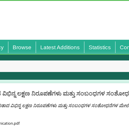
cy
Browse
Latest Additions
Statistics
Con
ವಿಭಿನ್ನ ಲಕ್ಷಣ ನಿರೂಪಣೆಗಳು ಮತ್ತು ಸಂಬಂಧಗಳ ಸಂಶ
ತಾದ ವಿಭಿನ್ನ ಲಕ್ಷಣ ನಿರೂಪಣೆಗಳು ಮತ್ತು ಸಂಬಂಧಗಳ ಸಂಶೋಧನೆಗಳ ಮೇ
ication.pdf