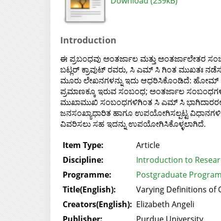
Download (239kB)
Introduction
ಈ ಪ್ರಬಂಧವು ಅಂತರ್ಜಾಲ ಮತ್ತು ಅಂತರ್ಜಾಲೇತರ ಸಂಬಂಧ
ಬಟ್ಲರ್ ಕ್ರಾವುಟ್ ರವರು, ಸಿ ಎಮ್ ಸಿ ಗಿಂತ ಮುಖತಃ ನಡೆ
ಮೂರು ಲೇಖನಗಳನ್ನು ಇದು ಆಧರಿಸಿಕೊಂಡಿದೆ: ಹೋಮ್ ನ
ಪ್ರಮಾಣಕ್ಕೂ ಇರುವ ಸಂಬಂಧ; ಅಂತರ್ಜಾಲ ಸಂಬಂಧಗಳು,
ಮುಖಾಮುಖಿ ಸಂಬಂಧಗಳಿಗಿಂತ ಸಿ ಎಮ್ ಸಿ ಭಾಗಿದಾರರಲ್ಲಿ 
ಜನಸಂಖ್ಯಾಧಾರಿತ ಹಾಗೂ ಉಪಯೋಗಿಸಲ್ಪಟ್ಟ ವಿಧಾನಗಳಿಗ
ವಿವರಿಸಲು ಸಹ ಇದನ್ನು ಉಪಯೋಗಿಸಿಕೊಳ್ಳಲಾಗಿದೆ.
Item Type:
Article
Discipline:
Introduction to Resea
Programme:
Postgraduate Program
Title(English):
Varying Definitions of
Creators(English):
Elizabeth Angeli
Publisher:
Purdue University