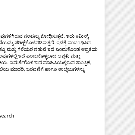
ಿಗಿರುವ ನಂಟನ್ನು ಶೋಧಿಸುತ್ತದೆ. ಇದು ಕಮಿನ್ಸ್,
ನ್ನು ಪರೀಕ್ಷೆಗೊಳಪಡಿಸುತ್ತದೆ. ಇದಕ್ಕೆ ಸಂಬಂಧಿಸಿದ
ೂ ಮತ್ತು ಗೆಳೆಯರ ನಡುವೆ ಇದೆ ಎಂದುಕೊಂಡ ಆಪ್ತತೆಯ
್ಲಿ ಇದೆ ಎಂದುಕೊಳ್ಳಲಾದ ಆಪ್ತತೆ; ಮತ್ತು
ೇಯ. ವಿಮರ್ಶೆಗೊಳಗಾದ ಮಾಹಿತಿಯಲ್ಲಿರುವ ತಾಂತ್ರಿಕ,
ೈಲಿಯ ಮಾದರಿ, ಬರವಣಿಗೆ ಹಾಗೂ ಉಲ್ಲೇಖಗಳನ್ನು
search