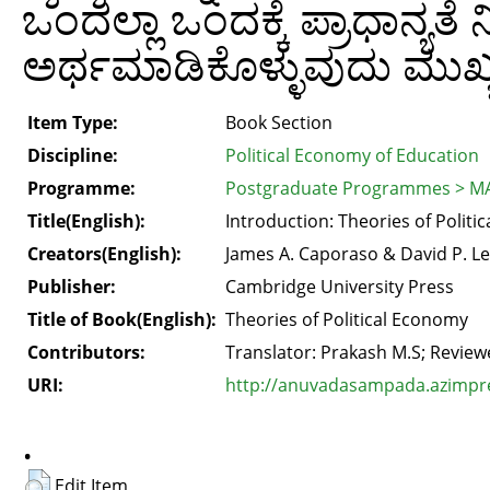
ಒಂದಲ್ಲಾ ಒಂದಕ್ಕೆ ಪ್ರಾಧಾನ್ಯ
ಅರ್ಥಮಾಡಿಕೊಳ್ಳುವುದು ಮುಖ್ಯ 
Item Type:
Book Section
Discipline:
Political Economy of Education
Programme:
Postgraduate Programmes > MA
Title(English):
Introduction: Theories of Politi
Creators(English):
James A. Caporaso & David P. Le
Publisher:
Cambridge University Press
Title of Book(English):
Theories of Political Economy
Contributors:
Translator: Prakash M.S; Review
URI:
http://anuvadasampada.azimprem
.
Edit Item