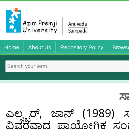
Home
About Us
Repository Policy
Brows
ಸ
ಎಲ್ಸ್ಟರ್, ಜಾನ್
(1989)
ಸ
ವಿವರವಾದ ಪ್ರಾಯೋಗಿಕ ಸಂಗ