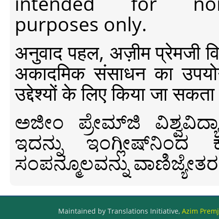
intended for non-c
purposes only.
अनुवाद पहल, अज़ीम प्रेमजी विश्व
अकादमिक संसाधन का उपयोग क
उद्देश्यों के लिए किया जा सकता
ಅಜೀಂ ಪ್ರೇಮ್‍ಜಿ ವಿಶ್ವ
ಇದನ್ನು ಇಂಗ್ಲೀಷ್‍ನಿಂದ ಕ
ಸಂಪನ್ಮೂಲವನ್ನು ವಾಣಿಜ್ಯೇತರ
Maintained by Translations Initiative,
Azim Premji