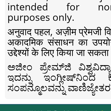
intended for non-c
purposes only.
अनुवाद पहल, अज़ीम प्रेमजी विश्व
अकादमिक संसाधन का उपयोग क
उद्देश्यों के लिए किया जा सकता
ಅಜೀಂ ಪ್ರೇಮ್‍ಜಿ ವಿಶ್ವ
ಇದನ್ನು ಇಂಗ್ಲೀಷ್‍ನಿಂದ ಕ
ಸಂಪನ್ಮೂಲವನ್ನು ವಾಣಿಜ್ಯೇತರ