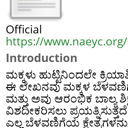
Offic
https://www.naeyc.org/si
Introduction
ಮಕ್ಕಳು ಹುಟ್ಟಿನಿಂದಲೇ ಕ್ರಿಯಾ
ಈ ಲೇಖನವು ಮಕ್ಕಳ ಬೆಳವಣಿಗೆ 
ಮತ್ತು ಅವು ಆರಂಭಿಕ ಬಾಲ್ಯ ಶ
ವಿಶದೀಕರಿಸಲು ಪ್ರಯತ್ನಿಸುತ್
ಎಲ್ಲ ಬೆಳವಣಿಗೆಯ ಕ್ಷೇತ್ರಗಳನ್