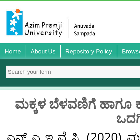
Home
About Us
Repository Policy
Brows
ಮಕ್ಕಳ ಬೆಳವಣಿಗೆ ಹಾಗೂ ಕ
ಒದಗ
ಎನ್ ಎ ಇ ವೈ ಸಿ,
(2020)
ಮಕ