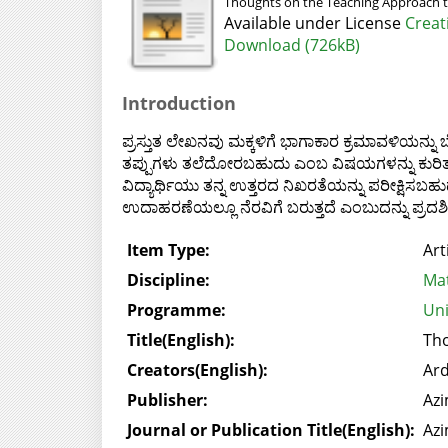
Thoughts on the Teaching Approach to
Available under License
Creat
Download (726kB)
Introduction
ಪ್ರಸ್ತುತ ಲೇಖನವು ಮಕ್ಕಳಿಗೆ ಭಾಗಾಕಾರ ಕ್ರಮಾವಳಿಯನ್ನು
ತಪ್ಪುಗಳು ತಲೆದೋರಬಹುದು ಎಂಬ ವಿಷಯಗಳನ್ನು ಕುರಿತಾ
ವಿದ್ಯಾರ್ಥಿಯು ತನ್ನ ಉತ್ತರದ ನಿಖರತೆಯನ್ನು ಪರೀಕ್ಷಿಸ
ಉದಾಹರಣೆಯಲ್ಲೂ ನೆರವಿಗೆ ಬರುತ್ತದೆ ಎಂಬುದನ್ನು ಪ್ರದರ್ಶ
Item Type:
Art
Discipline:
Mat
Programme:
Uni
Title(English):
Tho
Creators(English):
Ar
Publisher:
Azi
Journal or Publication Title(English):
Azi