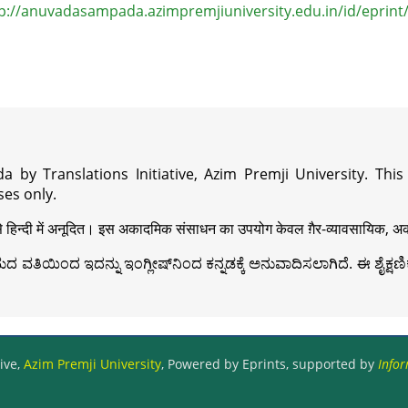
p://anuvadasampada.azimpremjiuniversity.edu.in/id/eprint
a by Translations Initiative, Azim Premji University. Thi
es only.
़ी से हिन्दी में अनूदित। इस अकादमिक संसाधन का उपयोग केवल ग़ैर-व्यावसायिक, अका
ವತಿಯಿಂದ ಇದನ್ನು ಇಂಗ್ಲೀಷ್‍ನಿಂದ ಕನ್ನಡಕ್ಕೆ ಅನುವಾದಿಸಲಾಗಿದೆ. ಈ ಶೈಕ್ಷಣಿಕ 
ive,
Azim Premji University
, Powered by Eprints, supported by
Infor