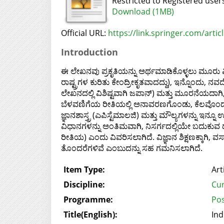
Restricted to Registered user
Download (1MB)
Official URL:
https://link.springer.com/artic
Introduction
ಈ ಲೇಖನವು ಪ್ರಕೃತಿಯನ್ನು ಅರ್ಥಮಾಡಿಕೊಳ್ಳಲು ಮೂರು ವ
ರಾಷ್ಟ್ರಗಳ ಕುರಿತು ಕೇಂದ್ರೀಕೃತವಾದದ್ದು), ಇನ್ನೊಂದು, ನ
ಲೇಖನದಲ್ಲಿ ವಿಶಿಷ್ಟವಾಗಿ ಜಪಾನ್) ಮತ್ತು ಮೂರನೆಯದಾ
ಬೆಳವಣಿಗೆಯ ರೀತಿಯಲ್ಲಿ ಅನಾವರಣಗೊಂಡು, ಕೆಲವೊಂದು ಪಾರ
ಜ್ಞಾನಶಾಸ್ತ್ರ (ಎಪಿಸ್ಟೆಮಾಲಜಿ) ಮತ್ತು ಮೌಲ್ಯಗಳನ್ನು ಇನ
ವಿಧಾನಗಳನ್ನು ಅಂತಿಮವಾಗಿ, ನಿಸರ್ಗದಲ್ಲಿಯೇ ಬದುಕುವ
ರೀತಿಯ) ಎಂದು ವಿವರಿಸಲಾಗಿದೆ. ವಿಜ್ಞಾನ ಶಿಕ್ಷಣಕ್ಕಾ
ತೊಂದರೆಗಳಿವೆ ಎಂಬುದನ್ನು ಸಹ ಗಮನಿಸಲಾಗಿದೆ.
Item Type:
Art
Discipline:
Cur
Programme:
Pos
Title(English):
Ind