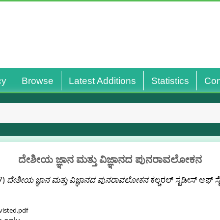
cy
Browse
Latest Additions
Statistics
Con
ದೇಶೀಯ ಜ್ಞಾನ ಮತ್ತು ವಿಜ್ಞಾನದ ಪುನರಾವಲೋಕನ
7)
ದೇಶೀಯ ಜ್ಞಾನ ಮತ್ತು ವಿಜ್ಞಾನದ ಪುನರಾವಲೋಕನ
ಕಲ್ಚರಲ್ ಸ್ಟಡೀಸ್ ಆಫ್ ಸ
visted.pdf