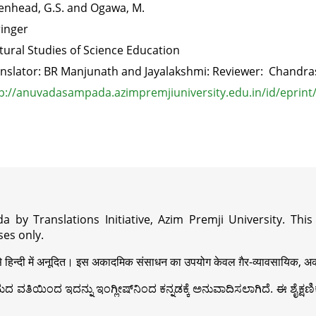
enhead, G.S. and Ogawa, M.
inger
tural Studies of Science Education
nslator: BR Manjunath and Jayalakshmi: Reviewer: Chandras
p://anuvadasampada.azimpremjiuniversity.edu.in/id/eprint
a by Translations Initiative, Azim Premji University. Thi
es only.
़ी से हिन्दी में अनूदित। इस अकादमिक संसाधन का उपयोग केवल ग़ैर-व्यावसायिक, अका
ವತಿಯಿಂದ ಇದನ್ನು ಇಂಗ್ಲೀಷ್‍ನಿಂದ ಕನ್ನಡಕ್ಕೆ ಅನುವಾದಿಸಲಾಗಿದೆ. ಈ ಶೈಕ್ಷಣಿಕ 