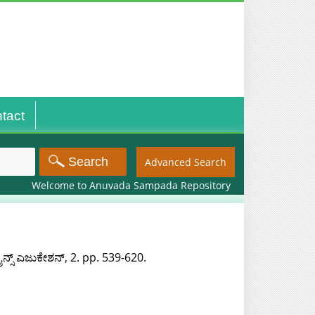
tact
Advanced Search
Welcome to Anuvada Sampada Repository
ೈನ್ಸ್ ಎಜುಕೇಶನ್, 2. pp. 539-620.