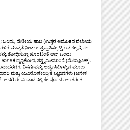
್ತದೆ; ಒಂದು, ದೇಶೀಯ ಹಾದಿ (ಉತ್ತರ ಅಮೆರಿಕದ ದೇಶೀಯ
 ಮಾನ್ಯತೆ ನೀಡಲು ಪ್ರಸ್ತಾಪಿಸಲ್ಪಟ್ಟಿರುವ ಕಲ್ಪನೆ; ಈ
ಳನ್ನು ಶೋಧಿಸುತ್ತಾ ಹೊರಟಂತೆ ಅವು ಒಂದು
ಿಕ ದೃಷ್ಟಿಕೋನ, ತತ್ತ್ವಮೀಮಾಂಸೆ (ಮೆಟಾಫಿ಼ಸಿಕ್ಸ್),
 ಉದಾಹರಣೆಗೆ, ನಿಸರ್ಗವನ್ನು ಅರ್ಥೈಸಿಕೊಳ್ಳುವ ಮೂರು
ಮಾದರಿ ಮತ್ತು ಯೂರೋಕೇಂದ್ರಿತ ವಿಜ್ಞಾನಗಳು (ಅನೇಕ
ಿದೆ. ಆದರೆ ಈ ಸಂವಾದದಲ್ಲಿ ಕೆಲವೊಂದು ಅಂತರ್ಗತ