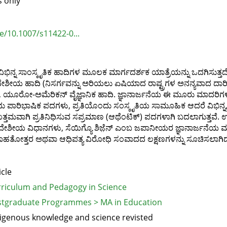
s only
le/10.1007/s11422-0...
ಿಭಿನ್ನ ಸಾಂಸ್ಕೃತಿಕ ಹಾದಿಗಳ ಮೂಲಕ ಮಾರ್ಗದರ್ಶಕ ಯಾತ್ರೆಯನ್ನು ಒದಗಿಸುತ
ವದೇಶೀಯ ಹಾದಿ (ನಿಸರ್ಗವನ್ನು ಅರಿಯಲು ಏಷಿಯಾದ ರಾಷ್ಟ್ರಗಳ ಅನನ್ಯವಾದ ದಾರಿಗಳಿಗೆ
ಗಿ, ಯೂರೋ-ಅಮೆರಿಕನ್ ವೈಜ್ಞಾನಿಕ ಹಾದಿ. ಜ್ಞಾನಾರ್ಜನೆಯ ಈ ಮೂರು ಮಾದರಿಗ
ಿಭಾಷಿಕ ಪದಗಳು, ಪ್ರತಿಯೊಂದು ಸಂಸ್ಕೃತಿಯ ಸಾಮೂಹಿಕ ಆದರೆ ವಿಭಿನ್ನ, ಜಾಗತ
್ನೂ ಉತ್ತಮವಾಗಿ ಪ್ರತಿನಿಧಿಸುವ ಸಪ್ರಮಾಣ (ಆಥೆಂಟಿಕ್) ಪದಗಳಾಗಿ ಬದಲಾಗುತ್ತವೆ.
 ದೇಶೀಯ ವಿಧಾನಗಳು, ಸೆಯಿಗ್ಯೊ ಶಿಜೆ಼ನ್‌ ಎಂಬ ಜಪಾನೀಯರ ಜ್ಞಾನಾರ್ಜನೆಯ 
ಗಿ, ವಸಾಹತೋತ್ತರ ಅಥವಾ ಆಧಿಪತ್ಯ ವಿರೋಧಿ ಸಂವಾದದ ಲಕ್ಷಣಗಳನ್ನು ಸೂಚಿಸಲಾಗ
icle
riculum and Pedagogy in Science
tgraduate Programmes > MA in Education
igenous knowledge and science revisted